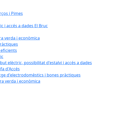
rços i Pimes
ic i accés a dades El Bruc
ora verda i econòmica
pràctiques
 eficients
ic
ut elèctric, possibilitat d'estalvi i accés a dades
ifa d'Accés
tatge d'electrodomèstics i bones pràctiques
ora verda i econòmica