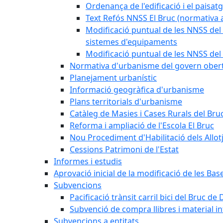
Ordenança de l'edificació i el paisat
Text Refós NNSS El Bruc (normativa a
Modificació puntual de les NNSS del 
sistemes d'equipaments
Modificació puntual de les NNSS del 
Normativa d'urbanisme del govern ober
Planejament urbanístic
Informació geogràfica d'urbanisme
Plans territorials d'urbanisme
Catàleg de Masies i Cases Rurals del Bru
Reforma i ampliació de l'Escola El Bruc
Nou Procediment d'Habilitació dels Allot
Cessions Patrimoni de l'Estat
Informes i estudis
Aprovació inicial de la modificació de les Ba
Subvencions
Pacificació trànsit carril bici del Bruc de 
Subvenció de compra llibres i material i
Subvencions a entitats