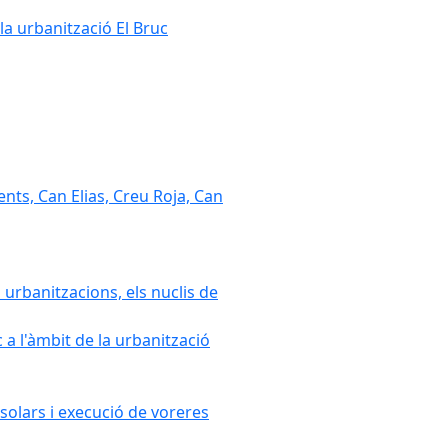
la urbanització El Bruc
nts, Can Elias, Creu Roja, Can
 urbanitzacions, els nuclis de
a l'àmbit de la urbanització
solars i execució de voreres