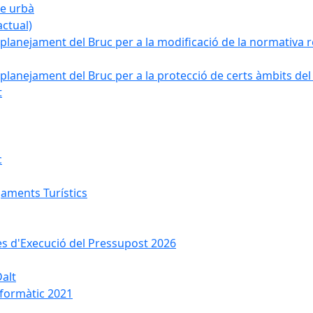
ge urbà
ctual)
planejament del Bruc per a la modificació de la normativa re
planejament del Bruc per a la protecció de certs àmbits del
t
c
jaments Turístics
ses d'Execució del Pressupost 2026
Dalt
nformàtic 2021