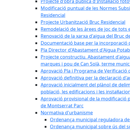
Projecte d'obra pública d'Instal·lació fo
Modificació puntual de les Normes Subsidi
Residencial
Projecte Urbanització Bruc Residencial
Remodelació de les àrees de joc de tots e
Renovació de la xarxa d'aigua del Bruc de
Documentació base per la incorporació d
Pla Director d'Abastament d'Aigua Potab
Projecte constructiu. Abastament d'aigua 
marques i pou de Can Solà, terme munici
Aprovació Pla i Programa de Verificació 
Aprovació definitiva per la declaració d'
Aprovació inicialment del plànol de delim
població, les edificacions i les instal·laci
Aprovació provisional de la modificació 
de Montserrat Parc
Normativa d'urbanisme
Ordenança municipal reguladora de la
Ordenança municipal sobre ús del sòl