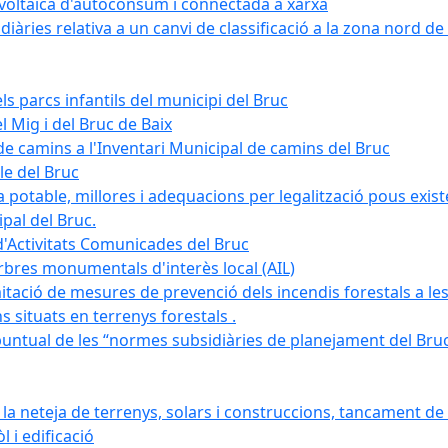
tovoltaica d'autoconsum i connectada a xarxa
àries relativa a un canvi de classificació a la zona nord de 
ls parcs infantils del municipi del Bruc
l Mig i del Bruc de Baix
e camins a l'Inventari Municipal de camins del Bruc
le del Bruc
potable, millores i adequacions per legalització pous existe
pal del Bruc.
d'Activitats Comunicades del Bruc
arbres monumentals d'interès local (AIL)
itació de mesures de prevenció dels incendis forestals a les
ons situats en terrenys forestals .
puntual de les “normes subsidiàries de planejament del Bruc 
 neteja de terrenys, solars i construccions, tancament de 
 i edificació