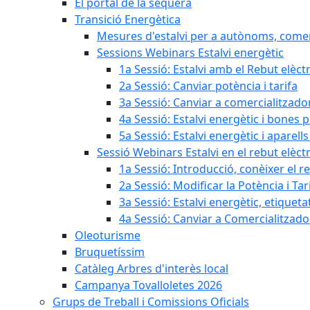
El portal de la sequera
Transició Energètica
Mesures d'estalvi per a autònoms, come
Sessions Webinars Estalvi energètic
1a Sessió: Estalvi amb el Rebut elèctr
2a Sessió: Canviar potència i tarifa
3a Sessió: Canviar a comercialitzad
4a Sessió: Estalvi energètic i bones 
5a Sessió: Estalvi energètic i aparells
Sessió Webinars Estalvi en el rebut elèctr
1a Sessió: Introducció, conèixer el reb
2a Sessió: Modificar la Potència i Tar
3a Sessió: Estalvi energètic, etique
4a Sessió: Canviar a Comercialitzad
Oleoturisme
Bruquetíssim
Catàleg Arbres d'interès local
Campanya Tovalloletes 2026
Grups de Treball i Comissions Oficials