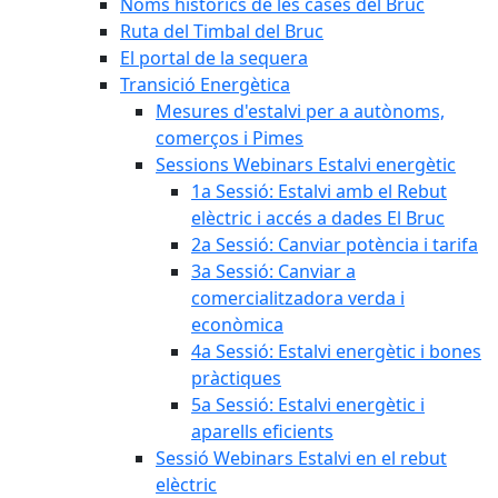
Noms històrics de les cases del Bruc
Ruta del Timbal del Bruc
El portal de la sequera
Transició Energètica
Mesures d'estalvi per a autònoms,
comerços i Pimes
Sessions Webinars Estalvi energètic
1a Sessió: Estalvi amb el Rebut
elèctric i accés a dades El Bruc
2a Sessió: Canviar potència i tarifa
3a Sessió: Canviar a
comercialitzadora verda i
econòmica
4a Sessió: Estalvi energètic i bones
pràctiques
5a Sessió: Estalvi energètic i
aparells eficients
Sessió Webinars Estalvi en el rebut
elèctric