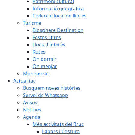
Patrimoni cultural
Informació geogràfica
Col·lecció local de llibres
Turisme
Biosphere Destination
Festes i fires
Llocs d'interès
Rutes
On dormir
On menjar
Montserrat
Actualitat
Busquem noves històries
Servei de Whatsapp
Avisos
Notícies
Agenda
Més activitats del Bruc
Labors i Costura