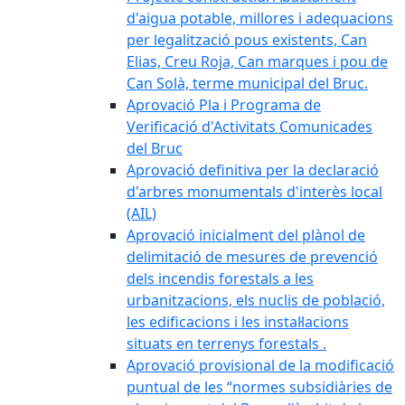
d'aigua potable, millores i adequacions
per legalització pous existents, Can
Elias, Creu Roja, Can marques i pou de
Can Solà, terme municipal del Bruc.
Aprovació Pla i Programa de
Verificació d'Activitats Comunicades
del Bruc
Aprovació definitiva per la declaració
d'arbres monumentals d'interès local
(AIL)
Aprovació inicialment del plànol de
delimitació de mesures de prevenció
dels incendis forestals a les
urbanitzacions, els nuclis de població,
les edificacions i les instal·lacions
situats en terrenys forestals .
Aprovació provisional de la modificació
puntual de les “normes subsidiàries de