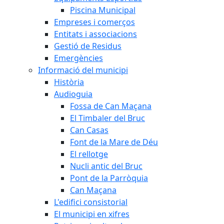
Piscina Municipal
Empreses i comerços
Entitats i associacions
Gestió de Residus
Emergències
Informació del municipi
Història
Audioguia
Fossa de Can Maçana
El Timbaler del Bruc
Can Casas
Font de la Mare de Déu
El rellotge
Nucli antic del Bruc
Pont de la Parròquia
Can Maçana
L'edifici consistorial
El municipi en xifres