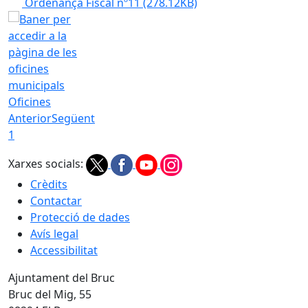
Ordenança Fiscal nº11
(278.12KB)
Oficines
Anterior
Següent
1
Xarxes socials:
Crèdits
Contactar
Protecció de dades
Avís legal
Accessibilitat
Ajuntament del Bruc
Bruc del Mig, 55