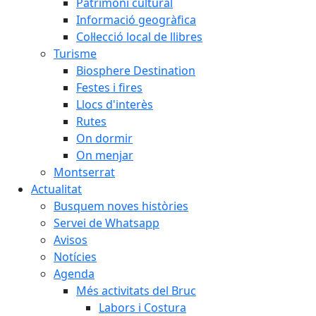
Patrimoni cultural
Informació geogràfica
Col·lecció local de llibres
Turisme
Biosphere Destination
Festes i fires
Llocs d'interès
Rutes
On dormir
On menjar
Montserrat
Actualitat
Busquem noves històries
Servei de Whatsapp
Avisos
Notícies
Agenda
Més activitats del Bruc
Labors i Costura