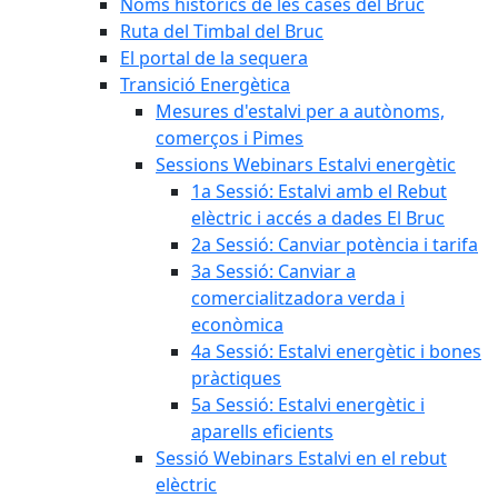
Noms històrics de les cases del Bruc
Ruta del Timbal del Bruc
El portal de la sequera
Transició Energètica
Mesures d'estalvi per a autònoms,
comerços i Pimes
Sessions Webinars Estalvi energètic
1a Sessió: Estalvi amb el Rebut
elèctric i accés a dades El Bruc
2a Sessió: Canviar potència i tarifa
3a Sessió: Canviar a
comercialitzadora verda i
econòmica
4a Sessió: Estalvi energètic i bones
pràctiques
5a Sessió: Estalvi energètic i
aparells eficients
Sessió Webinars Estalvi en el rebut
elèctric