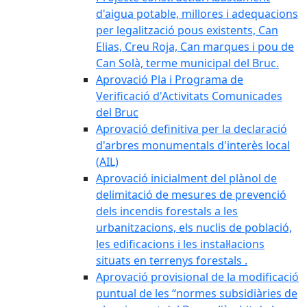
d'aigua potable, millores i adequacions
per legalització pous existents, Can
Elias, Creu Roja, Can marques i pou de
Can Solà, terme municipal del Bruc.
Aprovació Pla i Programa de
Verificació d'Activitats Comunicades
del Bruc
Aprovació definitiva per la declaració
d'arbres monumentals d'interès local
(AIL)
Aprovació inicialment del plànol de
delimitació de mesures de prevenció
dels incendis forestals a les
urbanitzacions, els nuclis de població,
les edificacions i les instal·lacions
situats en terrenys forestals .
Aprovació provisional de la modificació
puntual de les “normes subsidiàries de