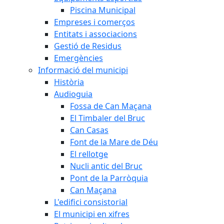
Piscina Municipal
Empreses i comerços
Entitats i associacions
Gestió de Residus
Emergències
Informació del municipi
Història
Audioguia
Fossa de Can Maçana
El Timbaler del Bruc
Can Casas
Font de la Mare de Déu
El rellotge
Nucli antic del Bruc
Pont de la Parròquia
Can Maçana
L'edifici consistorial
El municipi en xifres