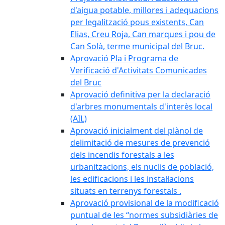
d'aigua potable, millores i adequacions
per legalització pous existents, Can
Elias, Creu Roja, Can marques i pou de
Can Solà, terme municipal del Bruc.
Aprovació Pla i Programa de
Verificació d'Activitats Comunicades
del Bruc
Aprovació definitiva per la declaració
d'arbres monumentals d'interès local
(AIL)
Aprovació inicialment del plànol de
delimitació de mesures de prevenció
dels incendis forestals a les
urbanitzacions, els nuclis de població,
les edificacions i les instal·lacions
situats en terrenys forestals .
Aprovació provisional de la modificació
puntual de les “normes subsidiàries de