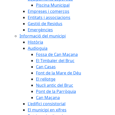
Piscina Municipal
Empreses i comerços
Entitats i associacions
Gestió de Residus
Emergències
Informació del municipi
Història
Audioguia
Fossa de Can Maçana
El Timbaler del Bruc
Can Casas
Font de la Mare de Déu
El rellotge
Nucli antic del Bruc
Pont de la Parròquia
Can Maçana
L'edifici consistorial
El municipi en xifres