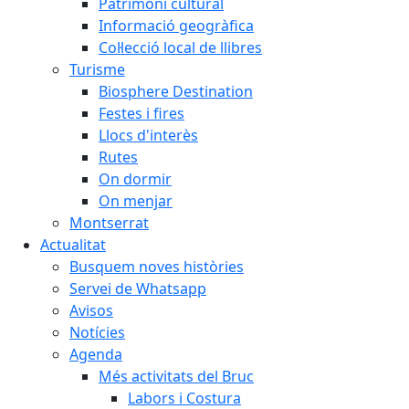
Patrimoni cultural
Informació geogràfica
Col·lecció local de llibres
Turisme
Biosphere Destination
Festes i fires
Llocs d'interès
Rutes
On dormir
On menjar
Montserrat
Actualitat
Busquem noves històries
Servei de Whatsapp
Avisos
Notícies
Agenda
Més activitats del Bruc
Labors i Costura