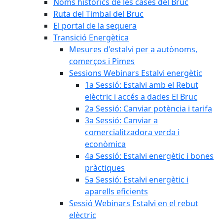
Noms històrics de les cases del Bruc
Ruta del Timbal del Bruc
El portal de la sequera
Transició Energètica
Mesures d'estalvi per a autònoms,
comerços i Pimes
Sessions Webinars Estalvi energètic
1a Sessió: Estalvi amb el Rebut
elèctric i accés a dades El Bruc
2a Sessió: Canviar potència i tarifa
3a Sessió: Canviar a
comercialitzadora verda i
econòmica
4a Sessió: Estalvi energètic i bones
pràctiques
5a Sessió: Estalvi energètic i
aparells eficients
Sessió Webinars Estalvi en el rebut
elèctric