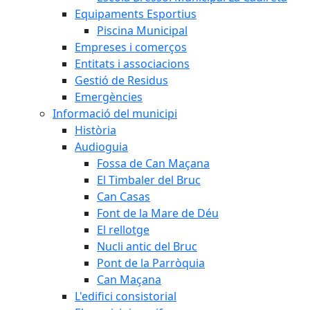
Equipaments Esportius
Piscina Municipal
Empreses i comerços
Entitats i associacions
Gestió de Residus
Emergències
Informació del municipi
Història
Audioguia
Fossa de Can Maçana
El Timbaler del Bruc
Can Casas
Font de la Mare de Déu
El rellotge
Nucli antic del Bruc
Pont de la Parròquia
Can Maçana
L'edifici consistorial