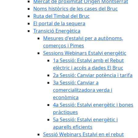
Mercat de proximitat Origen Montserrat
Noms històrics de les cases del Bruc
Ruta del Timbal del Bruc
El portal de la sequera
Transició Energètica
Mesures d'estalvi per a autònoms,
comerços i Pimes
Sessions Webinars Estalvi energètic
1a Sessió: Estalvi amb el Rebut
elèctric i accés a dades El Bruc
2a Sessió: Canviar potència i tarifa
3a Sessió: Canviar a
comercialitzadora verda i
econòmica
4a Sessió: Estalvi energètic i bones
pràctiques
5a Sessió: Estalvi energètic i
aparells eficients
Sessió Webinars Estalvi en el rebut