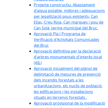
Projecte constructiu. Abastament
d'aigua potable, millores i adequacions
per legalització pous existents, Can
Elias, Creu Roja, Can marques i pou de
Can Solà, terme municipal del Bruc.
Aprovació Pla i Programa de
Verificació d'Activitats Comunicades
del Bruc
Aprovació definitiva per la declaració
d'arbres monumentals d'interès local
(AIL)
Aprovació inicialment del plànol de
delimitació de mesures de prevenció
dels incendis forestals a les
urbanitzacions, els nuclis de població,
les edificacions i les instal·lacions
situats en terrenys forestals .
Aprovació provisional de la modificació