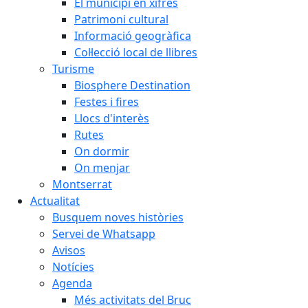
El municipi en xifres
Patrimoni cultural
Informació geogràfica
Col·lecció local de llibres
Turisme
Biosphere Destination
Festes i fires
Llocs d'interès
Rutes
On dormir
On menjar
Montserrat
Actualitat
Busquem noves històries
Servei de Whatsapp
Avisos
Notícies
Agenda
Més activitats del Bruc