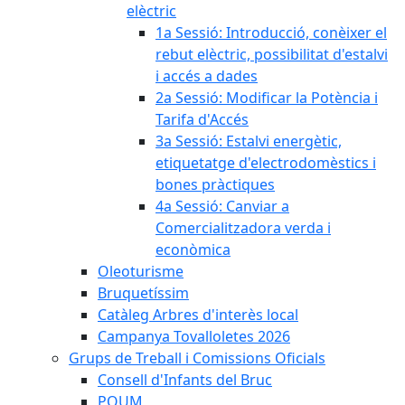
elèctric
1a Sessió: Introducció, conèixer el
rebut elèctric, possibilitat d'estalvi
i accés a dades
2a Sessió: Modificar la Potència i
Tarifa d'Accés
3a Sessió: Estalvi energètic,
etiquetatge d'electrodomèstics i
bones pràctiques
4a Sessió: Canviar a
Comercialitzadora verda i
econòmica
Oleoturisme
Bruquetíssim
Catàleg Arbres d'interès local
Campanya Tovalloletes 2026
Grups de Treball i Comissions Oficials
Consell d'Infants del Bruc
POUM