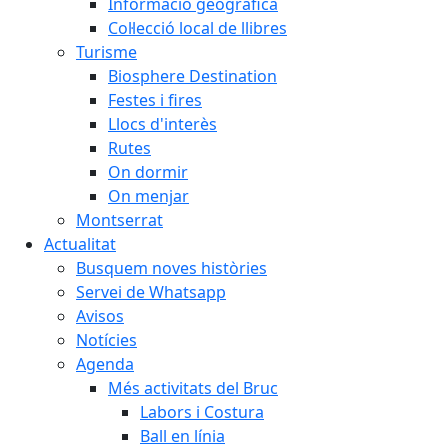
Informació geogràfica
Col·lecció local de llibres
Turisme
Biosphere Destination
Festes i fires
Llocs d'interès
Rutes
On dormir
On menjar
Montserrat
Actualitat
Busquem noves històries
Servei de Whatsapp
Avisos
Notícies
Agenda
Més activitats del Bruc
Labors i Costura
Ball en línia