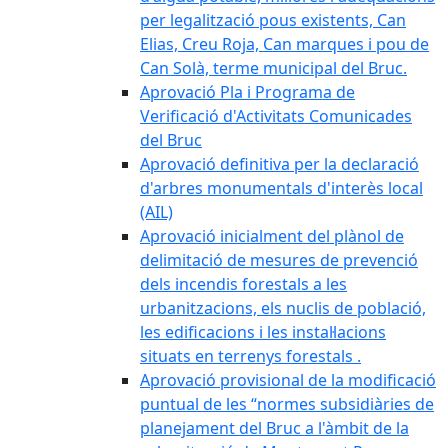
per legalització pous existents, Can
Elias, Creu Roja, Can marques i pou de
Can Solà, terme municipal del Bruc.
Aprovació Pla i Programa de
Verificació d'Activitats Comunicades
del Bruc
Aprovació definitiva per la declaració
d'arbres monumentals d'interès local
(AIL)
Aprovació inicialment del plànol de
delimitació de mesures de prevenció
dels incendis forestals a les
urbanitzacions, els nuclis de població,
les edificacions i les instal·lacions
situats en terrenys forestals .
Aprovació provisional de la modificació
puntual de les “normes subsidiàries de
planejament del Bruc a l'àmbit de la