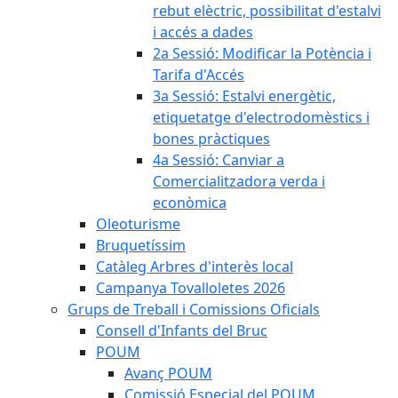
rebut elèctric, possibilitat d'estalvi
i accés a dades
2a Sessió: Modificar la Potència i
Tarifa d'Accés
3a Sessió: Estalvi energètic,
etiquetatge d'electrodomèstics i
bones pràctiques
4a Sessió: Canviar a
Comercialitzadora verda i
econòmica
Oleoturisme
Bruquetíssim
Catàleg Arbres d'interès local
Campanya Tovalloletes 2026
Grups de Treball i Comissions Oficials
Consell d'Infants del Bruc
POUM
Avanç POUM
Comissió Especial del POUM