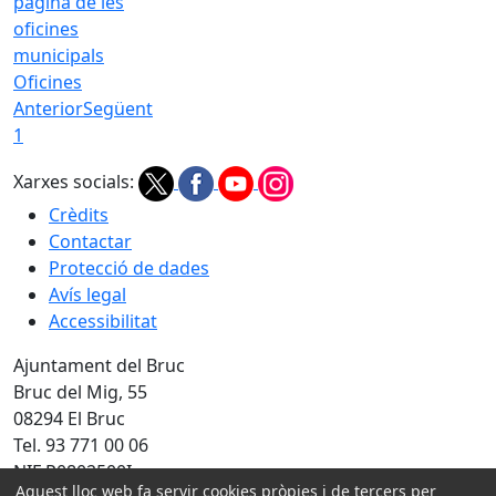
Oficines
Anterior
Següent
1
Xarxes socials:
Crèdits
Contactar
Protecció de dades
Avís legal
Accessibilitat
Ajuntament del Bruc
Bruc del Mig, 55
08294 El Bruc
Tel. 93 771 00 06
NIF P0802500I
Aquest lloc web fa servir cookies pròpies i de tercers per