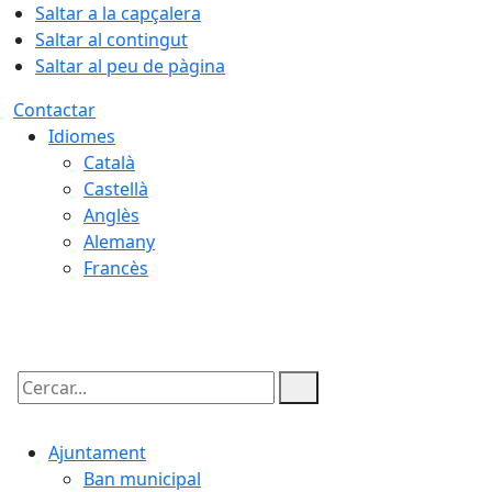
Saltar a la capçalera
Saltar al contingut
Saltar al peu de pàgina
Contactar
Idiomes
Català
Castellà
Anglès
Alemany
Francès
09.08.2026 | 08:41
Cercar:
Ajuntament
Ban municipal