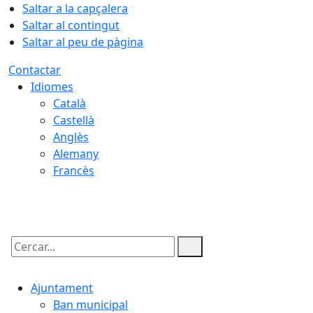
Saltar a la capçalera
Saltar al contingut
Saltar al peu de pàgina
Contactar
Idiomes
Català
Castellà
Anglès
Alemany
Francès
08.08.2026 | 20:11
Cercar:
Ajuntament
Ban municipal