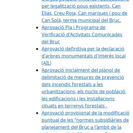
per legalització pous existents, Can
Elias, Creu Roja, Can marques i pou de
Can Solà, terme municipal del Bruc.
Aprovació Pla i Programa de
Verificació d'Activitats Comunicades
del Bruc
Aprovació definitiva per la declaració
d'arbres monumentals d'interès local
(AIL)
Aprovació inicialment del plànol de
delimitació de mesures de prevenció
dels incendis forestals a les
urbanitzacions, els nuclis de població,
les edificacions i les instal·lacions
situats en terrenys forestals .
Aprovació provisional de la modificació
puntual de les “normes subsidiàries de
planejament del Bruc a l'àmbit de la