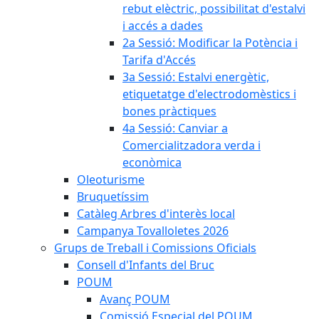
rebut elèctric, possibilitat d'estalvi
i accés a dades
2a Sessió: Modificar la Potència i
Tarifa d'Accés
3a Sessió: Estalvi energètic,
etiquetatge d'electrodomèstics i
bones pràctiques
4a Sessió: Canviar a
Comercialitzadora verda i
econòmica
Oleoturisme
Bruquetíssim
Catàleg Arbres d'interès local
Campanya Tovalloletes 2026
Grups de Treball i Comissions Oficials
Consell d'Infants del Bruc
POUM
Avanç POUM
Comissió Especial del POUM