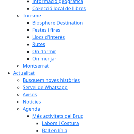
Informació geogràfica
Col·lecció local de llibres
Turisme
Biosphere Destination
Festes i fires
Llocs d'interès
Rutes
On dormir
On menjar
Montserrat
Actualitat
Busquem noves històries
Servei de Whatsapp
Avisos
Notícies
Agenda
Més activitats del Bruc
Labors i Costura
Ball en línia