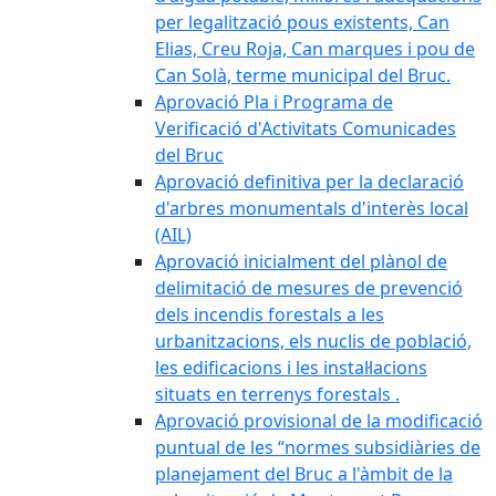
per legalització pous existents, Can
Elias, Creu Roja, Can marques i pou de
Can Solà, terme municipal del Bruc.
Aprovació Pla i Programa de
Verificació d'Activitats Comunicades
del Bruc
Aprovació definitiva per la declaració
d'arbres monumentals d'interès local
(AIL)
Aprovació inicialment del plànol de
delimitació de mesures de prevenció
dels incendis forestals a les
urbanitzacions, els nuclis de població,
les edificacions i les instal·lacions
situats en terrenys forestals .
Aprovació provisional de la modificació
puntual de les “normes subsidiàries de
planejament del Bruc a l'àmbit de la