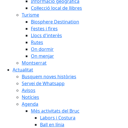
Informació geogràfica
Col·lecció local de llibres
Turisme
Biosphere Destination
Festes i fires
Llocs d'interès
Rutes
On dormir
On menjar
Montserrat
Actualitat
Busquem noves històries
Servei de Whatsapp
Avisos
Notícies
Agenda
Més activitats del Bruc
Labors i Costura
Ball en línia