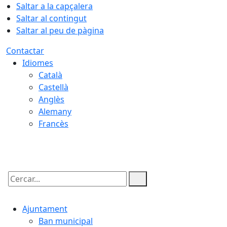
Saltar a la capçalera
Saltar al contingut
Saltar al peu de pàgina
Contactar
Idiomes
Català
Castellà
Anglès
Alemany
Francès
07.08.2026 | 23:36
Cercar:
Ajuntament
Ban municipal