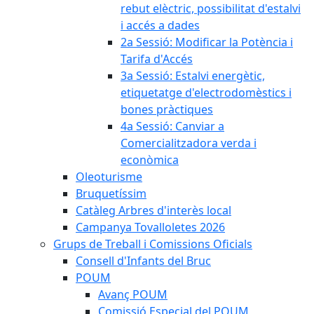
rebut elèctric, possibilitat d'estalvi
i accés a dades
2a Sessió: Modificar la Potència i
Tarifa d'Accés
3a Sessió: Estalvi energètic,
etiquetatge d'electrodomèstics i
bones pràctiques
4a Sessió: Canviar a
Comercialitzadora verda i
econòmica
Oleoturisme
Bruquetíssim
Catàleg Arbres d'interès local
Campanya Tovalloletes 2026
Grups de Treball i Comissions Oficials
Consell d'Infants del Bruc
POUM
Avanç POUM
Comissió Especial del POUM