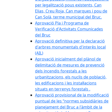
per legalització pous existents, Can
Elias, Creu Roja, Can marques i pou de
Can Solà, terme municipal del Bruc.
Aprovació Pla i Programa de
Verificació d'Activitats Comunicades
del Bruc
Aprovació definitiva per la declaració
d'arbres monumentals d'interès local
(AIL)
Aprovació inicialment del plànol de
delimitació de mesures de prevenció
dels incendis forestals a les
urbanitzacions, els nuclis de població,
les edificacions i les instal·lacions
situats en terrenys forestals .
Aprovació provisional de la modificació
puntual de les “normes subsidiàries de
planejament del Bruc a l'àmbit de la