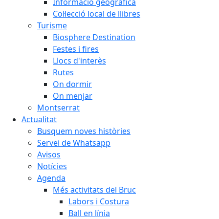
Informació geogràfica
Col·lecció local de llibres
Turisme
Biosphere Destination
Festes i fires
Llocs d'interès
Rutes
On dormir
On menjar
Montserrat
Actualitat
Busquem noves històries
Servei de Whatsapp
Avisos
Notícies
Agenda
Més activitats del Bruc
Labors i Costura
Ball en línia