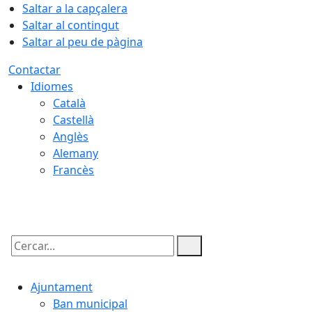
Saltar a la capçalera
Saltar al contingut
Saltar al peu de pàgina
Contactar
Idiomes
Català
Castellà
Anglès
Alemany
Francès
09.08.2026 | 11:18
Cercar:
Ajuntament
Ban municipal