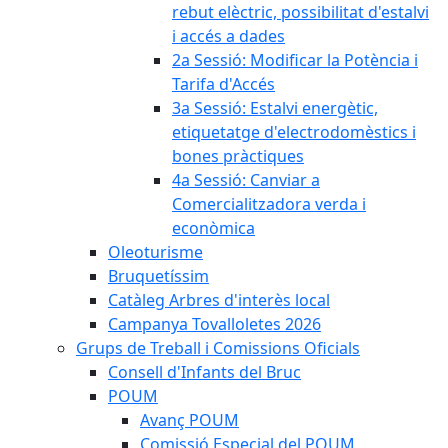
rebut elèctric, possibilitat d'estalvi
i accés a dades
2a Sessió: Modificar la Potència i
Tarifa d'Accés
3a Sessió: Estalvi energètic,
etiquetatge d'electrodomèstics i
bones pràctiques
4a Sessió: Canviar a
Comercialitzadora verda i
econòmica
Oleoturisme
Bruquetíssim
Catàleg Arbres d'interès local
Campanya Tovalloletes 2026
Grups de Treball i Comissions Oficials
Consell d'Infants del Bruc
POUM
Avanç POUM
Comissió Especial del POUM