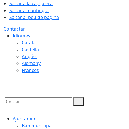
Saltar a la capçalera
Saltar al contingut
Saltar al peu de pàgina
Contactar
Idiomes
Català
Castellà
Anglès
Alemany
Francès
09.08.2026 | 10:26
Cercar:
Ajuntament
Ban municipal