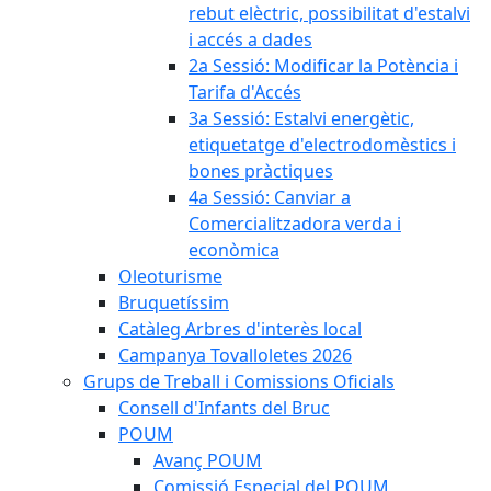
rebut elèctric, possibilitat d'estalvi
i accés a dades
2a Sessió: Modificar la Potència i
Tarifa d'Accés
3a Sessió: Estalvi energètic,
etiquetatge d'electrodomèstics i
bones pràctiques
4a Sessió: Canviar a
Comercialitzadora verda i
econòmica
Oleoturisme
Bruquetíssim
Catàleg Arbres d'interès local
Campanya Tovalloletes 2026
Grups de Treball i Comissions Oficials
Consell d'Infants del Bruc
POUM
Avanç POUM
Comissió Especial del POUM