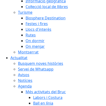
Informació geogràfica
Col·lecció local de llibres
Turisme
Biosphere Destination
Festes i fires
Llocs d'interès
Rutes
On dormir
On menjar
Montserrat
Actualitat
Busquem noves històries
Servei de Whatsapp
Avisos
Notícies
Agenda
Més activitats del Bruc
Labors i Costura
Ball en línia