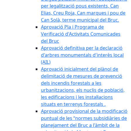
per legalització pous existents, Can
Elias, Creu Roja, Can marques i pou de
Can Solà, terme municipal del Bruc.
Aprovació Pla i Programa de
Verificació d'Activitats Comunicades
del Bruc
Aprovació definitiva per la declaració
d'arbres monumentals d'interès local
(AIL)
Aprovació inicialment del plànol de
delimitació de mesures de prevenció
dels incendis forestals a les
urbanitzacions, els nuclis de població,
les edificacions i les instal·lacions
situats en terrenys forestals .
Aprovació provisional de la modificació
puntual de les “normes subsidiàries de
planejament del Bruc a l'àmbit de la