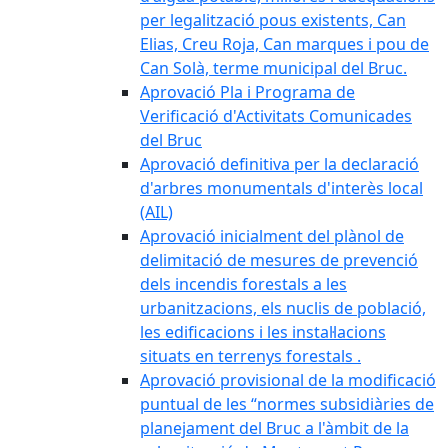
per legalització pous existents, Can
Elias, Creu Roja, Can marques i pou de
Can Solà, terme municipal del Bruc.
Aprovació Pla i Programa de
Verificació d'Activitats Comunicades
del Bruc
Aprovació definitiva per la declaració
d'arbres monumentals d'interès local
(AIL)
Aprovació inicialment del plànol de
delimitació de mesures de prevenció
dels incendis forestals a les
urbanitzacions, els nuclis de població,
les edificacions i les instal·lacions
situats en terrenys forestals .
Aprovació provisional de la modificació
puntual de les “normes subsidiàries de
planejament del Bruc a l'àmbit de la