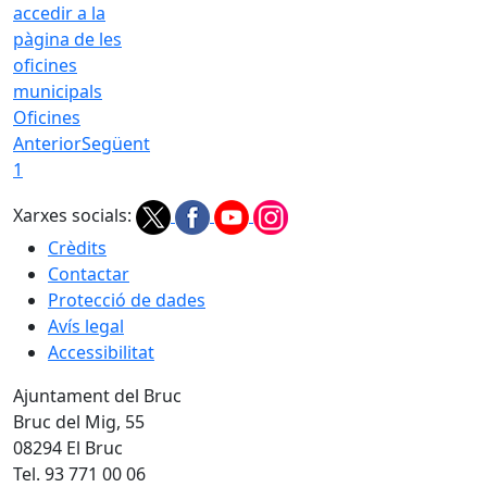
Oficines
Anterior
Següent
1
Xarxes socials:
Crèdits
Contactar
Protecció de dades
Avís legal
Accessibilitat
Ajuntament del Bruc
Bruc del Mig, 55
08294 El Bruc
Tel. 93 771 00 06