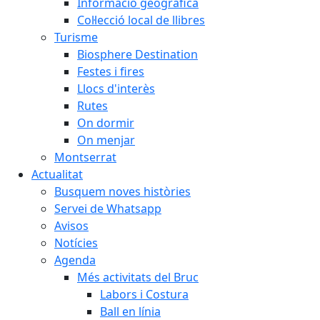
Informació geogràfica
Col·lecció local de llibres
Turisme
Biosphere Destination
Festes i fires
Llocs d'interès
Rutes
On dormir
On menjar
Montserrat
Actualitat
Busquem noves històries
Servei de Whatsapp
Avisos
Notícies
Agenda
Més activitats del Bruc
Labors i Costura
Ball en línia