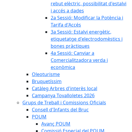
rebut elèctric, possibilitat d'estalvi
i accés a dades
2a Sessió: Modificar la Potència i
Tarifa d'Accés
3a Sessió: Estalvi energètic,
etiquetatge d'electrodomèstics i
bones pràctiques
4a Sessió: Canviar a
Comercialitzadora verda i
econòmica
Oleoturisme
Bruquetíssim
Catàleg Arbres d'interès local
Campanya Tovalloletes 2026
Grups de Treball i Comissions Oficials
Consell d'Infants del Bruc
POUM
Avanç POUM
Comissió Especial del POUM