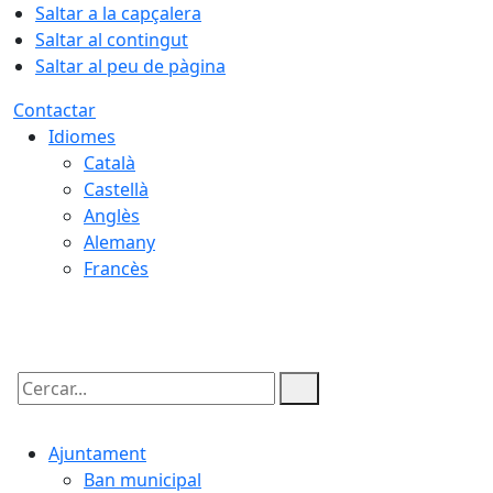
Saltar a la capçalera
Saltar al contingut
Saltar al peu de pàgina
Contactar
Idiomes
Català
Castellà
Anglès
Alemany
Francès
06.08.2026 | 22:00
Cercar:
Ajuntament
Ban municipal