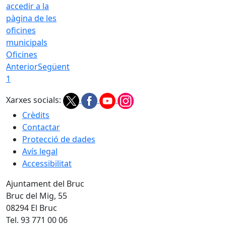
Oficines
Anterior
Següent
1
Xarxes socials:
Crèdits
Contactar
Protecció de dades
Avís legal
Accessibilitat
Ajuntament del Bruc
Bruc del Mig, 55
08294 El Bruc
Tel. 93 771 00 06