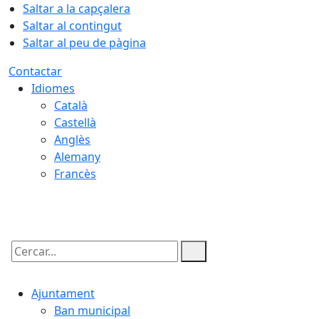
Saltar a la capçalera
Saltar al contingut
Saltar al peu de pàgina
Contactar
Idiomes
Català
Castellà
Anglès
Alemany
Francès
06.08.2026 | 17:30
Cercar:
Ajuntament
Ban municipal