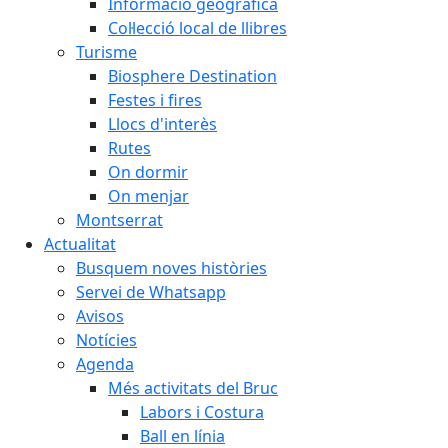
Informació geogràfica
Col·lecció local de llibres
Turisme
Biosphere Destination
Festes i fires
Llocs d'interès
Rutes
On dormir
On menjar
Montserrat
Actualitat
Busquem noves històries
Servei de Whatsapp
Avisos
Notícies
Agenda
Més activitats del Bruc
Labors i Costura
Ball en línia