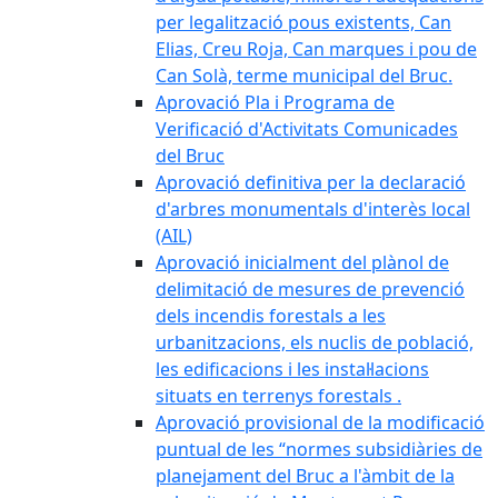
per legalització pous existents, Can
Elias, Creu Roja, Can marques i pou de
Can Solà, terme municipal del Bruc.
Aprovació Pla i Programa de
Verificació d'Activitats Comunicades
del Bruc
Aprovació definitiva per la declaració
d'arbres monumentals d'interès local
(AIL)
Aprovació inicialment del plànol de
delimitació de mesures de prevenció
dels incendis forestals a les
urbanitzacions, els nuclis de població,
les edificacions i les instal·lacions
situats en terrenys forestals .
Aprovació provisional de la modificació
puntual de les “normes subsidiàries de
planejament del Bruc a l'àmbit de la