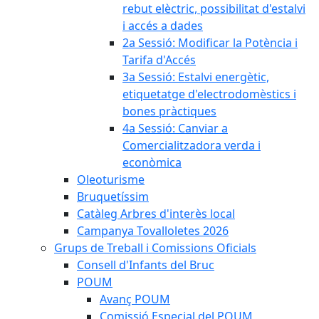
rebut elèctric, possibilitat d'estalvi
i accés a dades
2a Sessió: Modificar la Potència i
Tarifa d'Accés
3a Sessió: Estalvi energètic,
etiquetatge d'electrodomèstics i
bones pràctiques
4a Sessió: Canviar a
Comercialitzadora verda i
econòmica
Oleoturisme
Bruquetíssim
Catàleg Arbres d'interès local
Campanya Tovalloletes 2026
Grups de Treball i Comissions Oficials
Consell d'Infants del Bruc
POUM
Avanç POUM
Comissió Especial del POUM