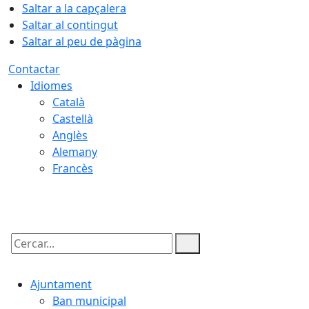
Saltar a la capçalera
Saltar al contingut
Saltar al peu de pàgina
Contactar
Idiomes
Català
Castellà
Anglès
Alemany
Francès
09.08.2026 | 11:44
Cercar:
Ajuntament
Ban municipal