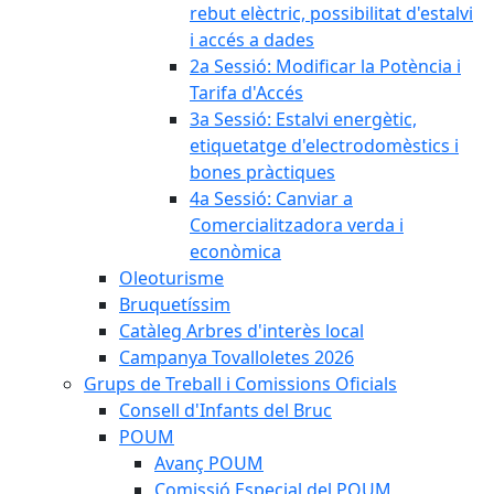
rebut elèctric, possibilitat d'estalvi
i accés a dades
2a Sessió: Modificar la Potència i
Tarifa d'Accés
3a Sessió: Estalvi energètic,
etiquetatge d'electrodomèstics i
bones pràctiques
4a Sessió: Canviar a
Comercialitzadora verda i
econòmica
Oleoturisme
Bruquetíssim
Catàleg Arbres d'interès local
Campanya Tovalloletes 2026
Grups de Treball i Comissions Oficials
Consell d'Infants del Bruc
POUM
Avanç POUM
Comissió Especial del POUM