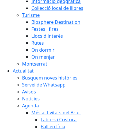
Informació geogràfica
Col·lecció local de llibres
Turisme
Biosphere Destination
Festes i fires
Llocs d'interès
Rutes
On dormir
On menjar
Montserrat
Actualitat
Busquem noves històries
Servei de Whatsapp
Avisos
Notícies
Agenda
Més activitats del Bruc
Labors i Costura
Ball en línia