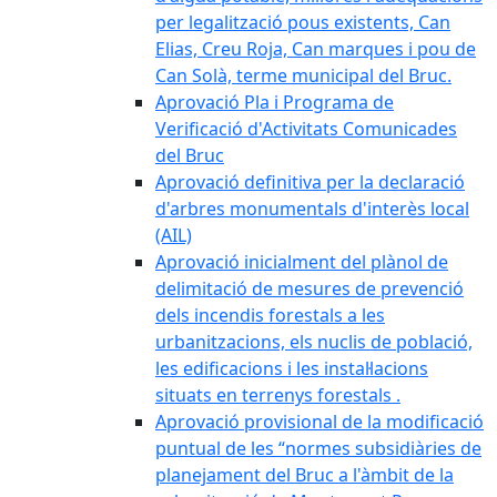
per legalització pous existents, Can
Elias, Creu Roja, Can marques i pou de
Can Solà, terme municipal del Bruc.
Aprovació Pla i Programa de
Verificació d'Activitats Comunicades
del Bruc
Aprovació definitiva per la declaració
d'arbres monumentals d'interès local
(AIL)
Aprovació inicialment del plànol de
delimitació de mesures de prevenció
dels incendis forestals a les
urbanitzacions, els nuclis de població,
les edificacions i les instal·lacions
situats en terrenys forestals .
Aprovació provisional de la modificació
puntual de les “normes subsidiàries de
planejament del Bruc a l'àmbit de la