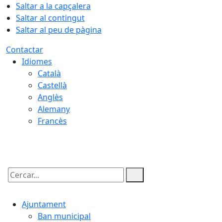
Saltar a la capçalera
Saltar al contingut
Saltar al peu de pàgina
Contactar
Idiomes
Català
Castellà
Anglès
Alemany
Francès
07.08.2026 | 11:16
Cercar:
Ajuntament
Ban municipal