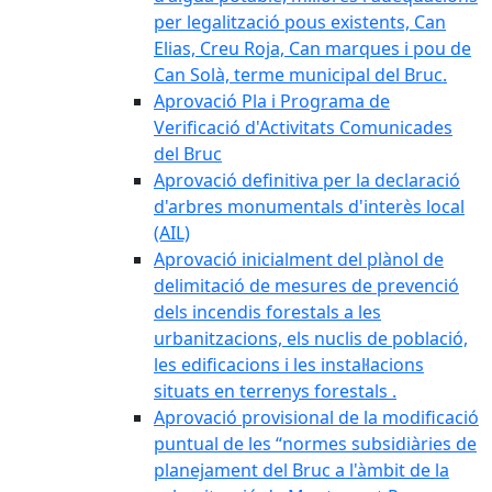
per legalització pous existents, Can
Elias, Creu Roja, Can marques i pou de
Can Solà, terme municipal del Bruc.
Aprovació Pla i Programa de
Verificació d'Activitats Comunicades
del Bruc
Aprovació definitiva per la declaració
d'arbres monumentals d'interès local
(AIL)
Aprovació inicialment del plànol de
delimitació de mesures de prevenció
dels incendis forestals a les
urbanitzacions, els nuclis de població,
les edificacions i les instal·lacions
situats en terrenys forestals .
Aprovació provisional de la modificació
puntual de les “normes subsidiàries de
planejament del Bruc a l'àmbit de la