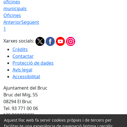
Oficines
Anterior
Següent
1
Xarxes socials:
Crèdits
Contactar
Protecció de dades
Avís legal
Accessibilitat
Ajuntament del Bruc
Bruc del Mig, 55
08294 El Bruc
Tel. 93 771 00 06
NIF P0802500I
Aquest lloc web fa servir cookies pròpies i de tercers per
facilitar-te una experiència de navegació òptima i recollir
Amb la col·laboració de: