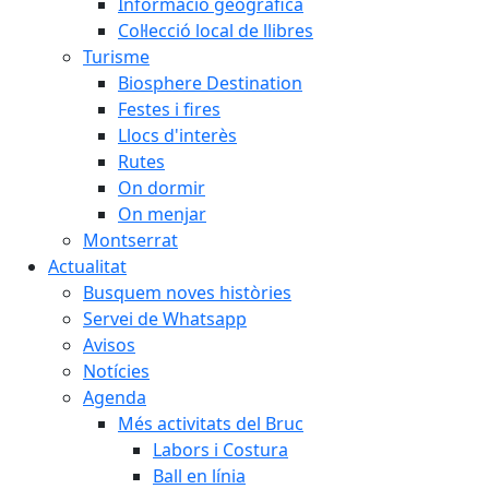
Informació geogràfica
Col·lecció local de llibres
Turisme
Biosphere Destination
Festes i fires
Llocs d'interès
Rutes
On dormir
On menjar
Montserrat
Actualitat
Busquem noves històries
Servei de Whatsapp
Avisos
Notícies
Agenda
Més activitats del Bruc
Labors i Costura
Ball en línia