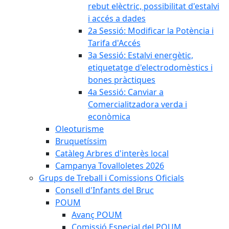
rebut elèctric, possibilitat d'estalvi
i accés a dades
2a Sessió: Modificar la Potència i
Tarifa d'Accés
3a Sessió: Estalvi energètic,
etiquetatge d'electrodomèstics i
bones pràctiques
4a Sessió: Canviar a
Comercialitzadora verda i
econòmica
Oleoturisme
Bruquetíssim
Catàleg Arbres d'interès local
Campanya Tovalloletes 2026
Grups de Treball i Comissions Oficials
Consell d'Infants del Bruc
POUM
Avanç POUM
Comissió Especial del POUM