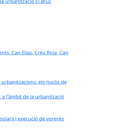
la urbanització El Bruc
nts, Can Elias, Creu Roja, Can
 urbanitzacions, els nuclis de
a l'àmbit de la urbanització
solars i execució de voreres