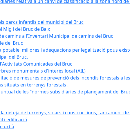
àries relativa a un canvi de classificació a la zona nord de 
ls parcs infantils del municipi del Bruc
l Mig i del Bruc de Baix
e camins a l'Inventari Municipal de camins del Bruc
le del Bruc
potable, millores i adequacions per legalització pous existe
pal del Bruc.
d'Activitats Comunicades del Bruc
arbres monumentals d'interès local (AIL)
itació de mesures de prevenció dels incendis forestals a les
ons situats en terrenys forestals .
puntual de les “normes subsidiàries de planejament del Bruc 
 neteja de terrenys, solars i construccions, tancament de 
 i edificació
ge urbà