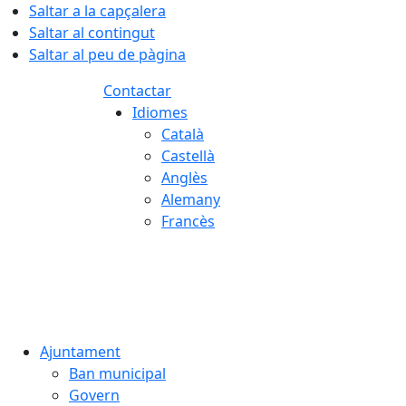
Saltar a la capçalera
Saltar al contingut
Saltar al peu de pàgina
Contactar
Idiomes
Català
Castellà
Anglès
Alemany
Francès
08.08.2026 | 11:03
Ajuntament
Ban municipal
Govern