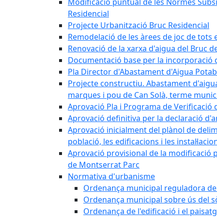
Modificació puntual de les Normes Subsidi
Residencial
Projecte Urbanització Bruc Residencial
Remodelació de les àrees de joc de tots e
Renovació de la xarxa d'aigua del Bruc de
Documentació base per la incorporació d
Pla Director d'Abastament d'Aigua Potab
Projecte constructiu. Abastament d'aigua 
marques i pou de Can Solà, terme munici
Aprovació Pla i Programa de Verificació 
Aprovació definitiva per la declaració d'
Aprovació inicialment del plànol de delim
població, les edificacions i les instal·laci
Aprovació provisional de la modificació 
de Montserrat Parc
Normativa d'urbanisme
Ordenança municipal reguladora de la
Ordenança municipal sobre ús del sòl
Ordenança de l'edificació i el paisat