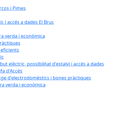
rços i Pimes
ic i accés a dades El Bruc
ora verda i econòmica
pràctiques
 eficients
ic
ut elèctric, possibilitat d'estalvi i accés a dades
ifa d'Accés
tatge d'electrodomèstics i bones pràctiques
ora verda i econòmica