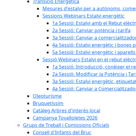
Transició Energètica
Mesures d'estalvi per a autònoms, come
Sessions Webinars Estalvi energètic
1a Sessió: Estalvi amb el Rebut elèctr
2a Sessió: Canviar potència i tarifa
3a Sessió: Canviar a comercialitzad
4a Sessió: Estalvi energètic i bones 
5a Sessió: Estalvi energètic i aparells
Sessió Webinars Estalvi en el rebut elèctr
1a Sessió: Introducció, conèixer el reb
2a Sessió: Modificar la Potència i Tar
3a Sessió: Estalvi energètic, etique
4a Sessió: Canviar a Comercialitzad
Oleoturisme
Bruquetíssim
Catàleg Arbres d'interès local
Campanya Tovalloletes 2026
Grups de Treball i Comissions Oficials
Consell d'Infants del Bruc