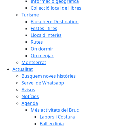
Informació geogràfica
Col·lecció local de llibres
Turisme
Biosphere Destination
Festes i fires
Llocs d'interès
Rutes
On dormir
On menjar
Montserrat
Actualitat
Busquem noves històries
Servei de Whatsapp
Avisos
Notícies
Agenda
Més activitats del Bruc
Labors i Costura
Ball en línia