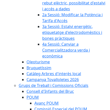
rebut elèctric, possibilitat d'estalvi
i accés a dades
2a Sessió: Modificar la Potència i
Tarifa d'Accés
3a Sessió: Estalvi energètic,
etiquetatge d'electrodomèstics i
bones pràctiques
4a Sessió: Canviar a
Comercialitzadora verda i
econòmica
Oleoturisme
Bruquetíssim
Catàleg Arbres d'interès local
Campanya Tovalloletes 2026
Grups de Treball i Comissions Oficials
Consell d'Infants del Bruc
POUM
Avanç POUM
Comissió Especial del POUM