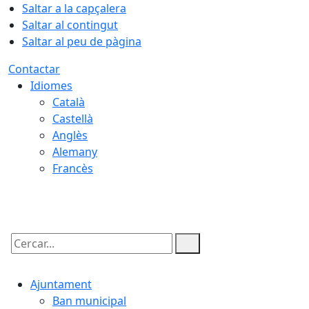
Saltar a la capçalera
Saltar al contingut
Saltar al peu de pàgina
Contactar
Idiomes
Català
Castellà
Anglès
Alemany
Francès
09.08.2026 | 03:24
Cercar:
Ajuntament
Ban municipal