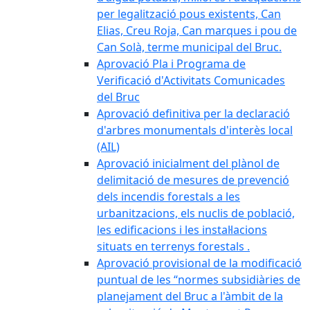
per legalització pous existents, Can
Elias, Creu Roja, Can marques i pou de
Can Solà, terme municipal del Bruc.
Aprovació Pla i Programa de
Verificació d'Activitats Comunicades
del Bruc
Aprovació definitiva per la declaració
d'arbres monumentals d'interès local
(AIL)
Aprovació inicialment del plànol de
delimitació de mesures de prevenció
dels incendis forestals a les
urbanitzacions, els nuclis de població,
les edificacions i les instal·lacions
situats en terrenys forestals .
Aprovació provisional de la modificació
puntual de les “normes subsidiàries de
planejament del Bruc a l'àmbit de la