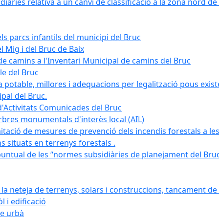
àries relativa a un canvi de classificació a la zona nord de 
ls parcs infantils del municipi del Bruc
l Mig i del Bruc de Baix
e camins a l'Inventari Municipal de camins del Bruc
le del Bruc
potable, millores i adequacions per legalització pous existe
pal del Bruc.
d'Activitats Comunicades del Bruc
arbres monumentals d'interès local (AIL)
itació de mesures de prevenció dels incendis forestals a les
ons situats en terrenys forestals .
puntual de les “normes subsidiàries de planejament del Bruc 
 neteja de terrenys, solars i construccions, tancament de 
 i edificació
ge urbà