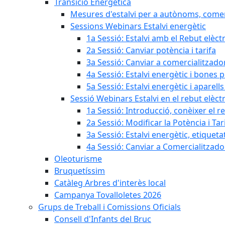
Transició Energètica
Mesures d'estalvi per a autònoms, come
Sessions Webinars Estalvi energètic
1a Sessió: Estalvi amb el Rebut elèctr
2a Sessió: Canviar potència i tarifa
3a Sessió: Canviar a comercialitzad
4a Sessió: Estalvi energètic i bones 
5a Sessió: Estalvi energètic i aparells
Sessió Webinars Estalvi en el rebut elèctr
1a Sessió: Introducció, conèixer el reb
2a Sessió: Modificar la Potència i Tar
3a Sessió: Estalvi energètic, etique
4a Sessió: Canviar a Comercialitzad
Oleoturisme
Bruquetíssim
Catàleg Arbres d'interès local
Campanya Tovalloletes 2026
Grups de Treball i Comissions Oficials
Consell d'Infants del Bruc