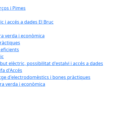
rços i Pimes
ic i accés a dades El Bruc
ora verda i econòmica
pràctiques
 eficients
ic
ut elèctric, possibilitat d'estalvi i accés a dades
ifa d'Accés
tatge d'electrodomèstics i bones pràctiques
ora verda i econòmica