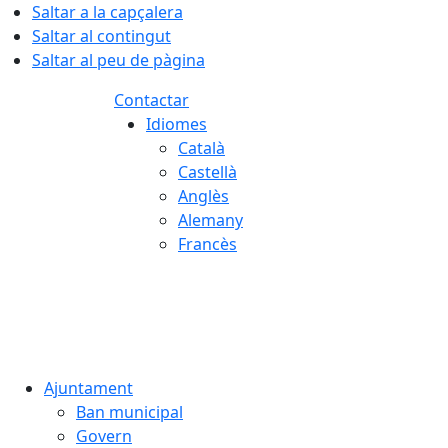
Saltar a la capçalera
Saltar al contingut
Saltar al peu de pàgina
Contactar
Idiomes
Català
Castellà
Anglès
Alemany
Francès
08.08.2026 | 14:04
Ajuntament
Ban municipal
Govern