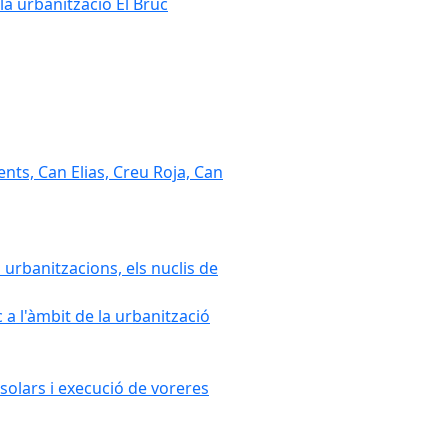
la urbanització El Bruc
nts, Can Elias, Creu Roja, Can
 urbanitzacions, els nuclis de
a l'àmbit de la urbanització
solars i execució de voreres