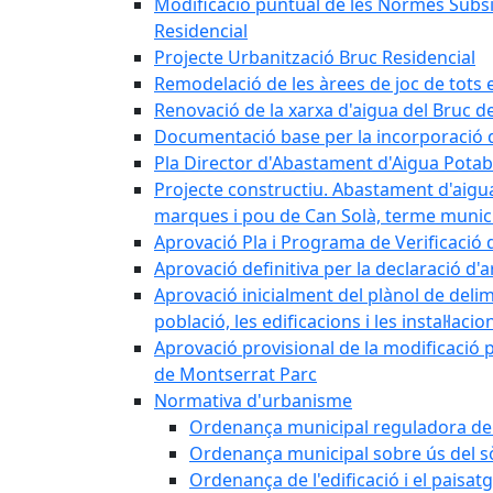
Modificació puntual de les Normes Subsidi
Residencial
Projecte Urbanització Bruc Residencial
Remodelació de les àrees de joc de tots e
Renovació de la xarxa d'aigua del Bruc de
Documentació base per la incorporació d
Pla Director d'Abastament d'Aigua Potab
Projecte constructiu. Abastament d'aigua 
marques i pou de Can Solà, terme munici
Aprovació Pla i Programa de Verificació 
Aprovació definitiva per la declaració d'
Aprovació inicialment del plànol de delim
població, les edificacions i les instal·laci
Aprovació provisional de la modificació 
de Montserrat Parc
Normativa d'urbanisme
Ordenança municipal reguladora de la
Ordenança municipal sobre ús del sòl
Ordenança de l'edificació i el paisat