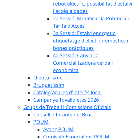
rebut elèctric, possibilitat d'estalvi
i accés a dades
2a Sessió: Modificar la Potència i
Tarifa d'Accés
3a Sessió: Estalvi energètic,
etiquetatge d'electrodomèstics i
bones pràctiques
4a Sessió: Canviar a
Comercialitzadora verda i
econòmica
Oleoturisme
Bruquetíssim
Catàleg Arbres d'interès local
Campanya Tovalloletes 2026
Grups de Treball i Comissions Oficials
Consell d'Infants del Bruc
POUM
Avanç POUM
Comissió Especial del POUM