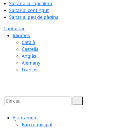
Saltar a la capçalera
Saltar al contingut
Saltar al peu de pàgina
Contactar
Idiomes
Català
Castellà
Anglès
Alemany
Francès
06.08.2026 | 21:23
Cercar:
Ajuntament
Ban municipal