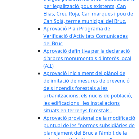
per legalització pous existents, Can
Elias, Creu Roja, Can marques i pou de
Can Solà, terme municipal del Bruc.
Aprovació Pla i Programa de
Verificació d'Activitats Comunicades
del Bruc
Aprovació definitiva per la declaració
d'arbres monumentals d'interès local
(AIL)
Aprovació inicialment del plànol de
delimitació de mesures de prevenció
dels incendis forestals a les
urbanitzacions, els nuclis de població,
les edificacions i les instal·lacions
situats en terrenys forestals .
Aprovació provisional de la modificació
puntual de les “normes subsidiàries de
planejament del Bruc a l'àmbit de la