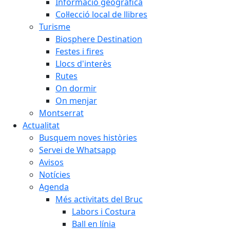
Informació geogràfica
Col·lecció local de llibres
Turisme
Biosphere Destination
Festes i fires
Llocs d'interès
Rutes
On dormir
On menjar
Montserrat
Actualitat
Busquem noves històries
Servei de Whatsapp
Avisos
Notícies
Agenda
Més activitats del Bruc
Labors i Costura
Ball en línia