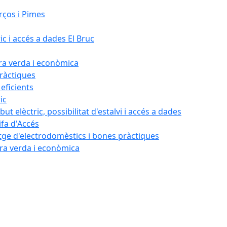
rços i Pimes
ic i accés a dades El Bruc
ora verda i econòmica
pràctiques
 eficients
ic
ut elèctric, possibilitat d'estalvi i accés a dades
ifa d'Accés
tatge d'electrodomèstics i bones pràctiques
ora verda i econòmica