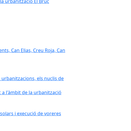
la urbanització El Bruc
nts, Can Elias, Creu Roja, Can
 urbanitzacions, els nuclis de
a l'àmbit de la urbanització
solars i execució de voreres