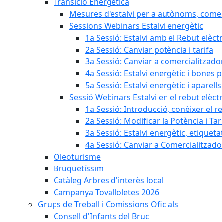
Transició Energètica
Mesures d'estalvi per a autònoms, come
Sessions Webinars Estalvi energètic
1a Sessió: Estalvi amb el Rebut elèctr
2a Sessió: Canviar potència i tarifa
3a Sessió: Canviar a comercialitzad
4a Sessió: Estalvi energètic i bones 
5a Sessió: Estalvi energètic i aparells
Sessió Webinars Estalvi en el rebut elèctr
1a Sessió: Introducció, conèixer el reb
2a Sessió: Modificar la Potència i Tar
3a Sessió: Estalvi energètic, etique
4a Sessió: Canviar a Comercialitzad
Oleoturisme
Bruquetíssim
Catàleg Arbres d'interès local
Campanya Tovalloletes 2026
Grups de Treball i Comissions Oficials
Consell d'Infants del Bruc