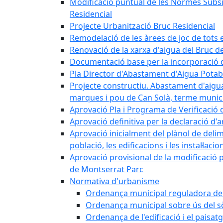
Modificació puntual de les Normes Subsidi
Residencial
Projecte Urbanització Bruc Residencial
Remodelació de les àrees de joc de tots e
Renovació de la xarxa d'aigua del Bruc de
Documentació base per la incorporació d
Pla Director d'Abastament d'Aigua Potab
Projecte constructiu. Abastament d'aigua 
marques i pou de Can Solà, terme munici
Aprovació Pla i Programa de Verificació 
Aprovació definitiva per la declaració d'
Aprovació inicialment del plànol de delim
població, les edificacions i les instal·laci
Aprovació provisional de la modificació 
de Montserrat Parc
Normativa d'urbanisme
Ordenança municipal reguladora de la
Ordenança municipal sobre ús del sòl
Ordenança de l'edificació i el paisat