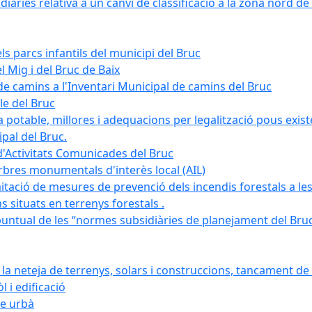
àries relativa a un canvi de classificació a la zona nord de 
ls parcs infantils del municipi del Bruc
l Mig i del Bruc de Baix
e camins a l'Inventari Municipal de camins del Bruc
le del Bruc
potable, millores i adequacions per legalització pous existe
pal del Bruc.
d'Activitats Comunicades del Bruc
arbres monumentals d'interès local (AIL)
itació de mesures de prevenció dels incendis forestals a les
ons situats en terrenys forestals .
puntual de les “normes subsidiàries de planejament del Bruc 
 neteja de terrenys, solars i construccions, tancament de 
 i edificació
ge urbà