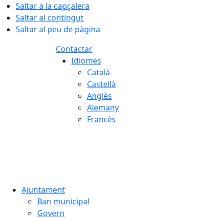
Saltar a la capçalera
Saltar al contingut
Saltar al peu de pàgina
Contactar
Idiomes
Català
Castellà
Anglès
Alemany
Francès
06.08.2026 | 19:38
Ajuntament
Ban municipal
Govern