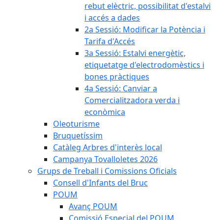
rebut elèctric, possibilitat d'estalvi
i accés a dades
2a Sessió: Modificar la Potència i
Tarifa d'Accés
3a Sessió: Estalvi energètic,
etiquetatge d'electrodomèstics i
bones pràctiques
4a Sessió: Canviar a
Comercialitzadora verda i
econòmica
Oleoturisme
Bruquetíssim
Catàleg Arbres d'interès local
Campanya Tovalloletes 2026
Grups de Treball i Comissions Oficials
Consell d'Infants del Bruc
POUM
Avanç POUM
Comissió Especial del POUM