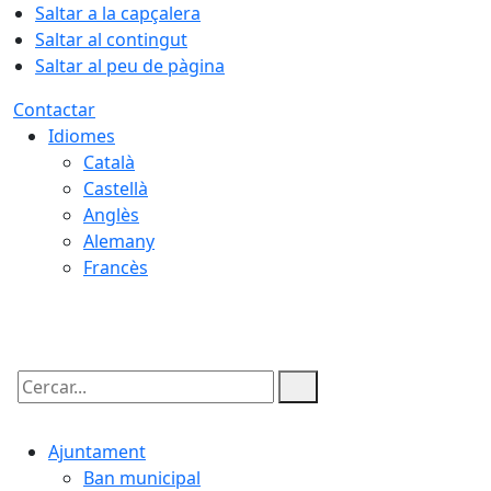
Saltar a la capçalera
Saltar al contingut
Saltar al peu de pàgina
Contactar
Idiomes
Català
Castellà
Anglès
Alemany
Francès
07.08.2026 | 00:25
Cercar:
Ajuntament
Ban municipal