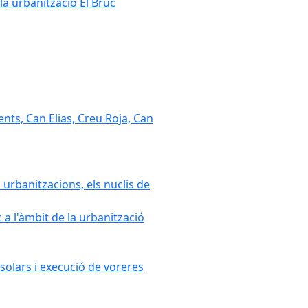
la urbanització El Bruc
nts, Can Elias, Creu Roja, Can
 urbanitzacions, els nuclis de
a l'àmbit de la urbanització
solars i execució de voreres