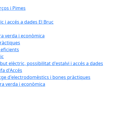
rços i Pimes
ic i accés a dades El Bruc
ora verda i econòmica
pràctiques
 eficients
ic
ut elèctric, possibilitat d'estalvi i accés a dades
ifa d'Accés
tatge d'electrodomèstics i bones pràctiques
ora verda i econòmica