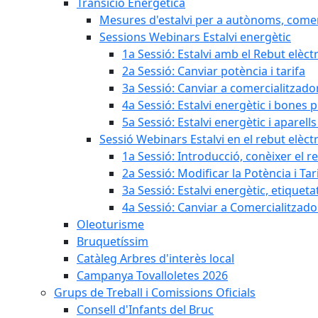
Transició Energètica
Mesures d'estalvi per a autònoms, come
Sessions Webinars Estalvi energètic
1a Sessió: Estalvi amb el Rebut elèctr
2a Sessió: Canviar potència i tarifa
3a Sessió: Canviar a comercialitzad
4a Sessió: Estalvi energètic i bones 
5a Sessió: Estalvi energètic i aparells
Sessió Webinars Estalvi en el rebut elèctr
1a Sessió: Introducció, conèixer el reb
2a Sessió: Modificar la Potència i Tar
3a Sessió: Estalvi energètic, etique
4a Sessió: Canviar a Comercialitzad
Oleoturisme
Bruquetíssim
Catàleg Arbres d'interès local
Campanya Tovalloletes 2026
Grups de Treball i Comissions Oficials
Consell d'Infants del Bruc