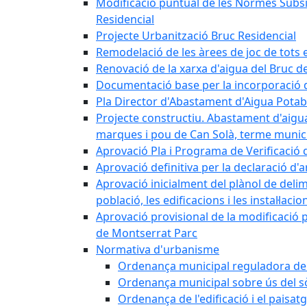
Modificació puntual de les Normes Subsidi
Residencial
Projecte Urbanització Bruc Residencial
Remodelació de les àrees de joc de tots e
Renovació de la xarxa d'aigua del Bruc de
Documentació base per la incorporació d
Pla Director d'Abastament d'Aigua Potab
Projecte constructiu. Abastament d'aigua 
marques i pou de Can Solà, terme munici
Aprovació Pla i Programa de Verificació 
Aprovació definitiva per la declaració d'
Aprovació inicialment del plànol de delim
població, les edificacions i les instal·laci
Aprovació provisional de la modificació 
de Montserrat Parc
Normativa d'urbanisme
Ordenança municipal reguladora de la
Ordenança municipal sobre ús del sòl
Ordenança de l'edificació i el paisat