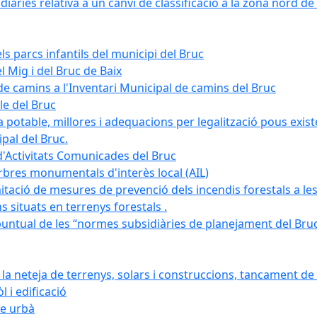
àries relativa a un canvi de classificació a la zona nord de 
ls parcs infantils del municipi del Bruc
l Mig i del Bruc de Baix
e camins a l'Inventari Municipal de camins del Bruc
le del Bruc
potable, millores i adequacions per legalització pous existe
pal del Bruc.
d'Activitats Comunicades del Bruc
arbres monumentals d'interès local (AIL)
itació de mesures de prevenció dels incendis forestals a les
ons situats en terrenys forestals .
puntual de les “normes subsidiàries de planejament del Bruc 
 neteja de terrenys, solars i construccions, tancament de 
 i edificació
ge urbà