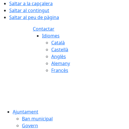
Saltar a la capçalera
Saltar al contingut
Saltar al peu de pàgina
Contactar
Idiomes
Català
Castellà
Anglès
Alemany
Francès
07.08.2026 | 23:31
Ajuntament
Ban municipal
Govern