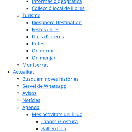
Informació geogràfica
Col·lecció local de llibres
Turisme
Biosphere Destination
Festes i fires
Llocs d'interès
Rutes
On dormir
On menjar
Montserrat
Actualitat
Busquem noves històries
Servei de Whatsapp
Avisos
Notícies
Agenda
Més activitats del Bruc
Labors i Costura
Ball en línia