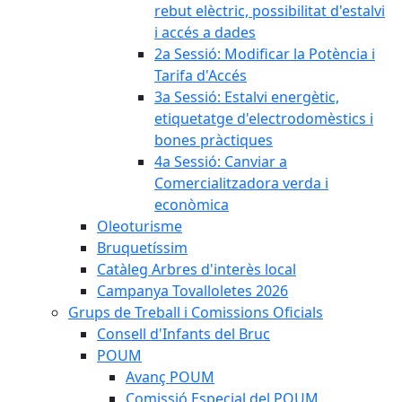
rebut elèctric, possibilitat d'estalvi
i accés a dades
2a Sessió: Modificar la Potència i
Tarifa d'Accés
3a Sessió: Estalvi energètic,
etiquetatge d'electrodomèstics i
bones pràctiques
4a Sessió: Canviar a
Comercialitzadora verda i
econòmica
Oleoturisme
Bruquetíssim
Catàleg Arbres d'interès local
Campanya Tovalloletes 2026
Grups de Treball i Comissions Oficials
Consell d'Infants del Bruc
POUM
Avanç POUM
Comissió Especial del POUM