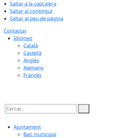
Saltar a la capçalera
Saltar al contingut
Saltar al peu de pàgina
Contactar
Idiomes
Català
Castellà
Anglès
Alemany
Francès
07.08.2026 | 05:26
Cercar:
Ajuntament
Ban municipal