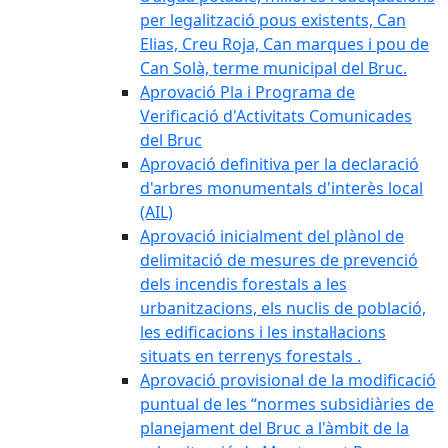
per legalització pous existents, Can
Elias, Creu Roja, Can marques i pou de
Can Solà, terme municipal del Bruc.
Aprovació Pla i Programa de
Verificació d'Activitats Comunicades
del Bruc
Aprovació definitiva per la declaració
d'arbres monumentals d'interès local
(AIL)
Aprovació inicialment del plànol de
delimitació de mesures de prevenció
dels incendis forestals a les
urbanitzacions, els nuclis de població,
les edificacions i les instal·lacions
situats en terrenys forestals .
Aprovació provisional de la modificació
puntual de les “normes subsidiàries de
planejament del Bruc a l'àmbit de la