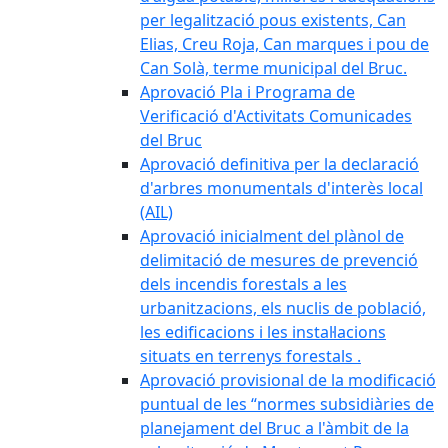
per legalització pous existents, Can
Elias, Creu Roja, Can marques i pou de
Can Solà, terme municipal del Bruc.
Aprovació Pla i Programa de
Verificació d'Activitats Comunicades
del Bruc
Aprovació definitiva per la declaració
d'arbres monumentals d'interès local
(AIL)
Aprovació inicialment del plànol de
delimitació de mesures de prevenció
dels incendis forestals a les
urbanitzacions, els nuclis de població,
les edificacions i les instal·lacions
situats en terrenys forestals .
Aprovació provisional de la modificació
puntual de les “normes subsidiàries de
planejament del Bruc a l'àmbit de la