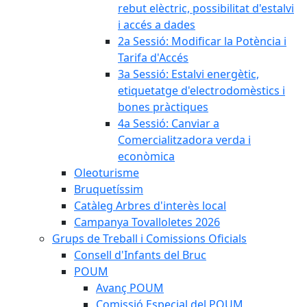
rebut elèctric, possibilitat d'estalvi
i accés a dades
2a Sessió: Modificar la Potència i
Tarifa d'Accés
3a Sessió: Estalvi energètic,
etiquetatge d'electrodomèstics i
bones pràctiques
4a Sessió: Canviar a
Comercialitzadora verda i
econòmica
Oleoturisme
Bruquetíssim
Catàleg Arbres d'interès local
Campanya Tovalloletes 2026
Grups de Treball i Comissions Oficials
Consell d'Infants del Bruc
POUM
Avanç POUM
Comissió Especial del POUM