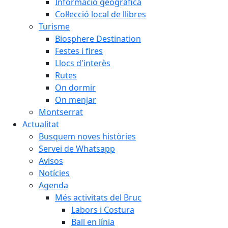
Informació geogràfica
Col·lecció local de llibres
Turisme
Biosphere Destination
Festes i fires
Llocs d'interès
Rutes
On dormir
On menjar
Montserrat
Actualitat
Busquem noves històries
Servei de Whatsapp
Avisos
Notícies
Agenda
Més activitats del Bruc
Labors i Costura
Ball en línia