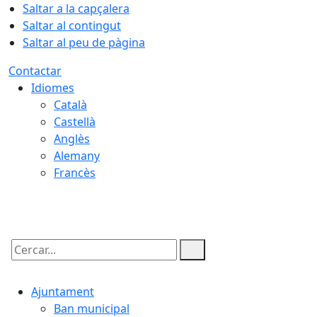
Saltar a la capçalera
Saltar al contingut
Saltar al peu de pàgina
Contactar
Idiomes
Català
Castellà
Anglès
Alemany
Francès
07.08.2026 | 07:38
Cercar:
Ajuntament
Ban municipal