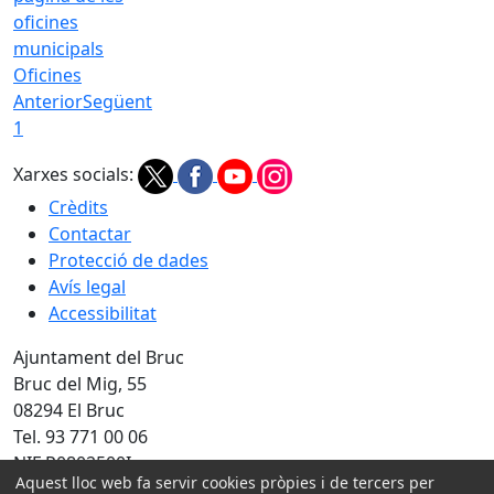
Oficines
Anterior
Següent
1
Xarxes socials:
Crèdits
Contactar
Protecció de dades
Avís legal
Accessibilitat
Ajuntament del Bruc
Bruc del Mig, 55
08294 El Bruc
Tel. 93 771 00 06
NIF P0802500I
Aquest lloc web fa servir cookies pròpies i de tercers per