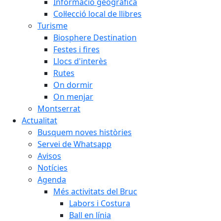
Informació geogràfica
Col·lecció local de llibres
Turisme
Biosphere Destination
Festes i fires
Llocs d'interès
Rutes
On dormir
On menjar
Montserrat
Actualitat
Busquem noves històries
Servei de Whatsapp
Avisos
Notícies
Agenda
Més activitats del Bruc
Labors i Costura
Ball en línia