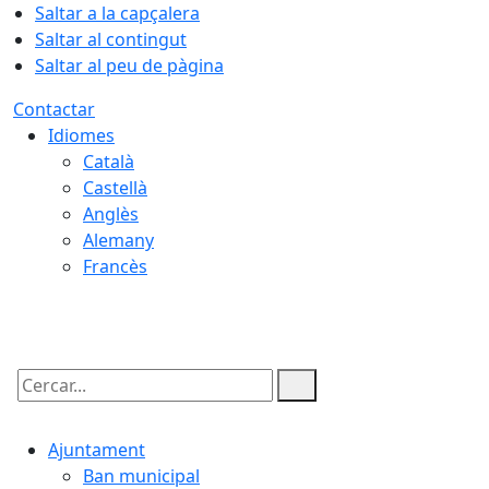
Saltar a la capçalera
Saltar al contingut
Saltar al peu de pàgina
Contactar
Idiomes
Català
Castellà
Anglès
Alemany
Francès
09.08.2026 | 14:06
Cercar:
Ajuntament
Ban municipal