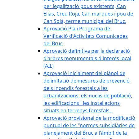
per legalització pous existents, Can
Elias, Creu Roja, Can marques i pou de
Can Solà, terme municipal del Bruc.
Aprovació Pla i Programa de
Verificació d'Activitats Comunicades
del Bruc
Aprovació definitiva per la declaració
d'arbres monumentals d'interès local
(AIL)
Aprovació inicialment del plànol de
delimitació de mesures de prevenció
dels incendis forestals a les
urbanitzacions, els nuclis de població,
les edificacions i les instal·lacions
situats en terrenys forestals .
Aprovació provisional de la modificació
puntual de les “normes subsidiàries de
planejament del Bruc a l'àmbit de la