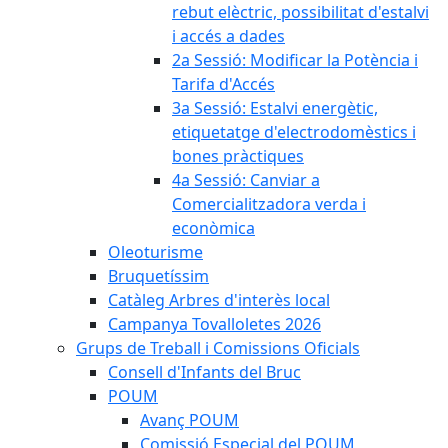
rebut elèctric, possibilitat d'estalvi
i accés a dades
2a Sessió: Modificar la Potència i
Tarifa d'Accés
3a Sessió: Estalvi energètic,
etiquetatge d'electrodomèstics i
bones pràctiques
4a Sessió: Canviar a
Comercialitzadora verda i
econòmica
Oleoturisme
Bruquetíssim
Catàleg Arbres d'interès local
Campanya Tovalloletes 2026
Grups de Treball i Comissions Oficials
Consell d'Infants del Bruc
POUM
Avanç POUM
Comissió Especial del POUM