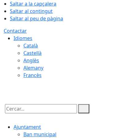
Saltar a la capçalera
Saltar al contingut
Saltar al peu de pàgina
Contactar
Idiomes
Català
Castellà
Anglès
Alemany
Francès
10.08.2026 | 19:18
Cercar:
Ajuntament
Ban municipal