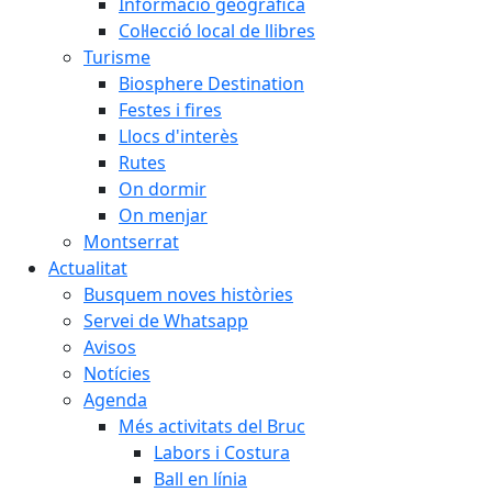
Informació geogràfica
Col·lecció local de llibres
Turisme
Biosphere Destination
Festes i fires
Llocs d'interès
Rutes
On dormir
On menjar
Montserrat
Actualitat
Busquem noves històries
Servei de Whatsapp
Avisos
Notícies
Agenda
Més activitats del Bruc
Labors i Costura
Ball en línia