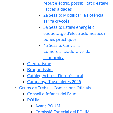
rebut elèctric, possibilitat d'estalvi
i accés a dades
2a Sessió: Modificar la Potència i
Tarifa d'Accés
3a Sessió: Estalvi energètic,
etiquetatge d'electrodomèstics i
bones pràctiques
4a Sessió: Canviar a
Comercialitzadora verda i
econòmica
Oleoturisme
Bruquetíssim
Catàleg Arbres d'interès local
Campanya Tovalloletes 2026
Grups de Treball i Comissions Oficials
Consell d'Infants del Bruc
POUM
Avanç POUM
Comissió Especial del POUM