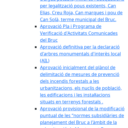
per legalització pous existents, Can
Elias, Creu Roja, Can marques i pou de
Can Solà, terme municipal del Bruc.
Aprovació Pla i Programa de
Verificació d'Activitats Comunicades
del Bruc
Aprovació definitiva per la declaració
d'arbres monumentals d'interès local
(AIL)
Aprovació inicialment del plànol de
delimitació de mesures de prevenció
dels incendis forestals a les
urbanitzacions, els nuclis de població,
les edificacions i les instal·lacions
situats en terrenys forestals .
Aprovació provisional de la modificació
puntual de les “normes subsidiàries de
planejament del Bruc a l'àmbit de la