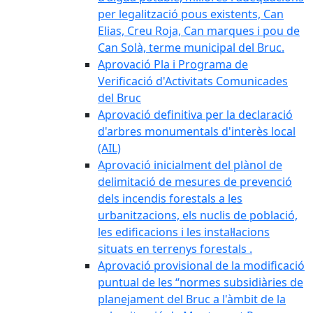
per legalització pous existents, Can
Elias, Creu Roja, Can marques i pou de
Can Solà, terme municipal del Bruc.
Aprovació Pla i Programa de
Verificació d'Activitats Comunicades
del Bruc
Aprovació definitiva per la declaració
d'arbres monumentals d'interès local
(AIL)
Aprovació inicialment del plànol de
delimitació de mesures de prevenció
dels incendis forestals a les
urbanitzacions, els nuclis de població,
les edificacions i les instal·lacions
situats en terrenys forestals .
Aprovació provisional de la modificació
puntual de les “normes subsidiàries de
planejament del Bruc a l'àmbit de la