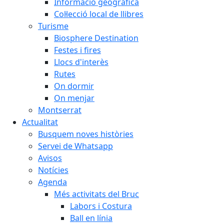
Informació geogràfica
Col·lecció local de llibres
Turisme
Biosphere Destination
Festes i fires
Llocs d'interès
Rutes
On dormir
On menjar
Montserrat
Actualitat
Busquem noves històries
Servei de Whatsapp
Avisos
Notícies
Agenda
Més activitats del Bruc
Labors i Costura
Ball en línia