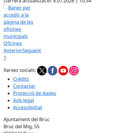
Darrera actualització: 8.07.2026 | 10:34
Oficines
Anterior
Següent
1
Xarxes socials:
Crèdits
Contactar
Protecció de dades
Avís legal
Accessibilitat
Ajuntament del Bruc
Bruc del Mig, 55