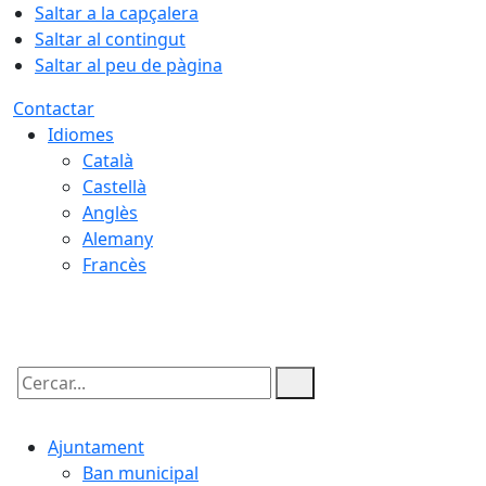
Saltar a la capçalera
Saltar al contingut
Saltar al peu de pàgina
Contactar
Idiomes
Català
Castellà
Anglès
Alemany
Francès
08.08.2026 | 12:46
Cercar:
Ajuntament
Ban municipal