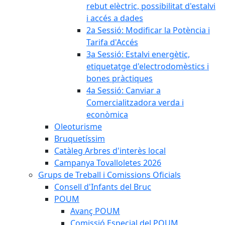
rebut elèctric, possibilitat d'estalvi
i accés a dades
2a Sessió: Modificar la Potència i
Tarifa d'Accés
3a Sessió: Estalvi energètic,
etiquetatge d'electrodomèstics i
bones pràctiques
4a Sessió: Canviar a
Comercialitzadora verda i
econòmica
Oleoturisme
Bruquetíssim
Catàleg Arbres d'interès local
Campanya Tovalloletes 2026
Grups de Treball i Comissions Oficials
Consell d'Infants del Bruc
POUM
Avanç POUM
Comissió Especial del POUM