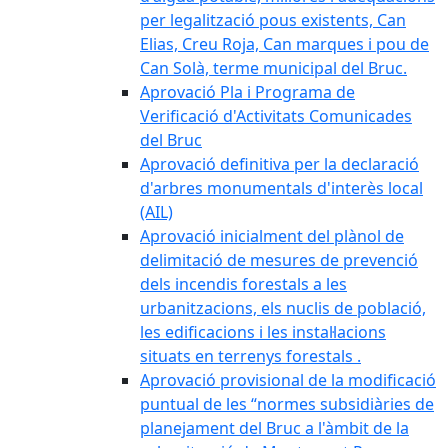
per legalització pous existents, Can
Elias, Creu Roja, Can marques i pou de
Can Solà, terme municipal del Bruc.
Aprovació Pla i Programa de
Verificació d'Activitats Comunicades
del Bruc
Aprovació definitiva per la declaració
d'arbres monumentals d'interès local
(AIL)
Aprovació inicialment del plànol de
delimitació de mesures de prevenció
dels incendis forestals a les
urbanitzacions, els nuclis de població,
les edificacions i les instal·lacions
situats en terrenys forestals .
Aprovació provisional de la modificació
puntual de les “normes subsidiàries de
planejament del Bruc a l'àmbit de la