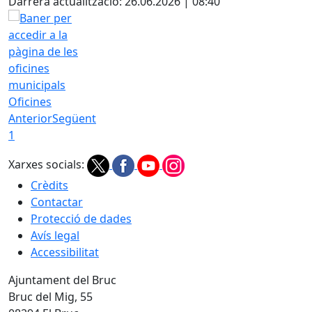
Darrera actualització: 26.06.2026 | 08:40
Oficines
Anterior
Següent
1
Xarxes socials:
Crèdits
Contactar
Protecció de dades
Avís legal
Accessibilitat
Ajuntament del Bruc
Bruc del Mig, 55