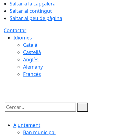
Saltar a la capçalera
Saltar al contingut
Saltar al peu de pàgina
Contactar
Idiomes
Català
Castellà
Anglès
Alemany
Francès
06.08.2026 | 23:49
Cercar:
Ajuntament
Ban municipal