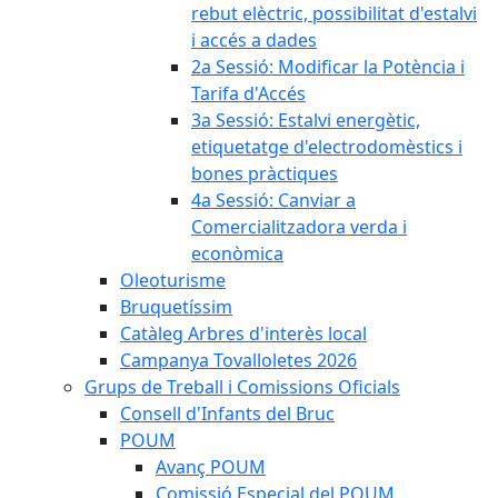
rebut elèctric, possibilitat d'estalvi
i accés a dades
2a Sessió: Modificar la Potència i
Tarifa d'Accés
3a Sessió: Estalvi energètic,
etiquetatge d'electrodomèstics i
bones pràctiques
4a Sessió: Canviar a
Comercialitzadora verda i
econòmica
Oleoturisme
Bruquetíssim
Catàleg Arbres d'interès local
Campanya Tovalloletes 2026
Grups de Treball i Comissions Oficials
Consell d'Infants del Bruc
POUM
Avanç POUM
Comissió Especial del POUM