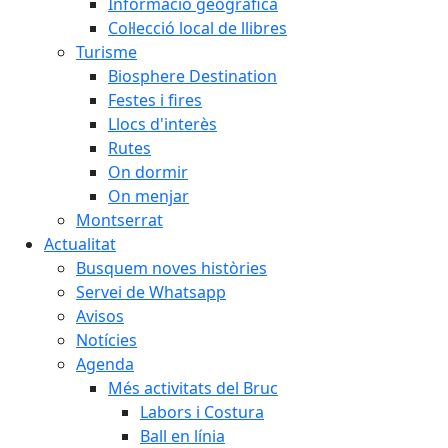
Informació geogràfica
Col·lecció local de llibres
Turisme
Biosphere Destination
Festes i fires
Llocs d'interès
Rutes
On dormir
On menjar
Montserrat
Actualitat
Busquem noves històries
Servei de Whatsapp
Avisos
Notícies
Agenda
Més activitats del Bruc
Labors i Costura
Ball en línia