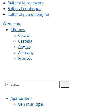
Saltar a la capçalera
Saltar al contingut
Saltar al peu de pàgina
Contactar
Idiomes
Català
Castellà
Anglès
Alemany
Francès
09.08.2026 | 09:36
Cercar:
Ajuntament
Ban municipal