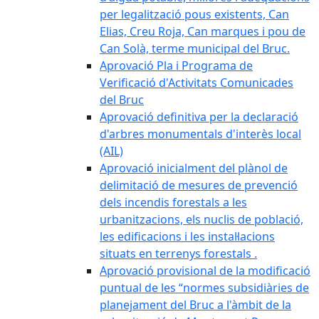
per legalització pous existents, Can
Elias, Creu Roja, Can marques i pou de
Can Solà, terme municipal del Bruc.
Aprovació Pla i Programa de
Verificació d'Activitats Comunicades
del Bruc
Aprovació definitiva per la declaració
d'arbres monumentals d'interès local
(AIL)
Aprovació inicialment del plànol de
delimitació de mesures de prevenció
dels incendis forestals a les
urbanitzacions, els nuclis de població,
les edificacions i les instal·lacions
situats en terrenys forestals .
Aprovació provisional de la modificació
puntual de les “normes subsidiàries de
planejament del Bruc a l'àmbit de la