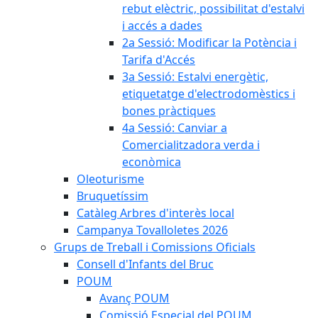
rebut elèctric, possibilitat d'estalvi
i accés a dades
2a Sessió: Modificar la Potència i
Tarifa d'Accés
3a Sessió: Estalvi energètic,
etiquetatge d'electrodomèstics i
bones pràctiques
4a Sessió: Canviar a
Comercialitzadora verda i
econòmica
Oleoturisme
Bruquetíssim
Catàleg Arbres d'interès local
Campanya Tovalloletes 2026
Grups de Treball i Comissions Oficials
Consell d'Infants del Bruc
POUM
Avanç POUM
Comissió Especial del POUM