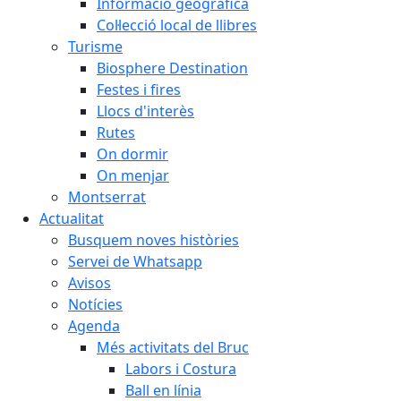
Informació geogràfica
Col·lecció local de llibres
Turisme
Biosphere Destination
Festes i fires
Llocs d'interès
Rutes
On dormir
On menjar
Montserrat
Actualitat
Busquem noves històries
Servei de Whatsapp
Avisos
Notícies
Agenda
Més activitats del Bruc
Labors i Costura
Ball en línia