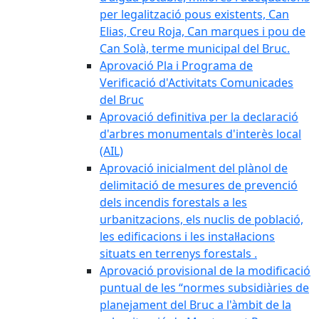
per legalització pous existents, Can
Elias, Creu Roja, Can marques i pou de
Can Solà, terme municipal del Bruc.
Aprovació Pla i Programa de
Verificació d'Activitats Comunicades
del Bruc
Aprovació definitiva per la declaració
d'arbres monumentals d'interès local
(AIL)
Aprovació inicialment del plànol de
delimitació de mesures de prevenció
dels incendis forestals a les
urbanitzacions, els nuclis de població,
les edificacions i les instal·lacions
situats en terrenys forestals .
Aprovació provisional de la modificació
puntual de les “normes subsidiàries de
planejament del Bruc a l'àmbit de la