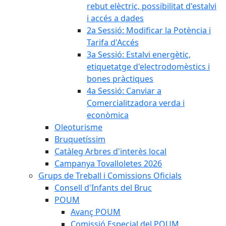
rebut elèctric, possibilitat d'estalvi
i accés a dades
2a Sessió: Modificar la Potència i
Tarifa d'Accés
3a Sessió: Estalvi energètic,
etiquetatge d'electrodomèstics i
bones pràctiques
4a Sessió: Canviar a
Comercialitzadora verda i
econòmica
Oleoturisme
Bruquetíssim
Catàleg Arbres d'interès local
Campanya Tovalloletes 2026
Grups de Treball i Comissions Oficials
Consell d'Infants del Bruc
POUM
Avanç POUM
Comissió Especial del POUM