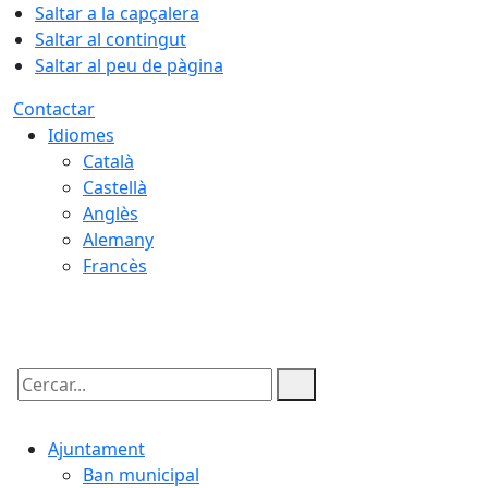
Saltar a la capçalera
Saltar al contingut
Saltar al peu de pàgina
Contactar
Idiomes
Català
Castellà
Anglès
Alemany
Francès
10.08.2026 | 19:22
Cercar:
Ajuntament
Ban municipal