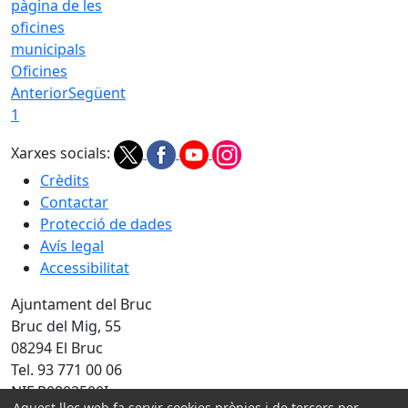
Oficines
Anterior
Següent
1
Xarxes socials:
Crèdits
Contactar
Protecció de dades
Avís legal
Accessibilitat
Ajuntament del Bruc
Bruc del Mig, 55
08294 El Bruc
Tel. 93 771 00 06
NIF P0802500I
Aquest lloc web fa servir cookies pròpies i de tercers per