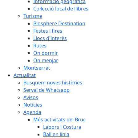
Informació geogràfica
Col·lecció local de llibres
Turisme
Biosphere Destination
Festes i fires
Llocs d'interès
Rutes
On dormir
On menjar
Montserrat
Actualitat
Busquem noves històries
Servei de Whatsapp
Avisos
Notícies
Agenda
Més activitats del Bruc
Labors i Costura
Ball en línia