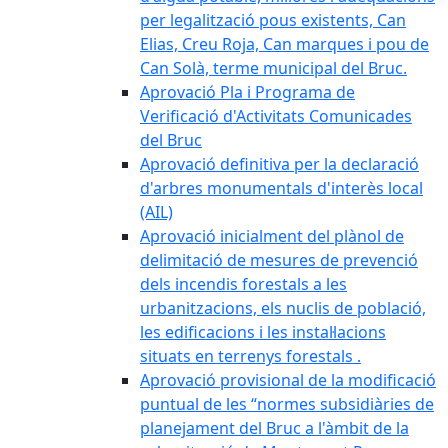
per legalització pous existents, Can
Elias, Creu Roja, Can marques i pou de
Can Solà, terme municipal del Bruc.
Aprovació Pla i Programa de
Verificació d'Activitats Comunicades
del Bruc
Aprovació definitiva per la declaració
d'arbres monumentals d'interès local
(AIL)
Aprovació inicialment del plànol de
delimitació de mesures de prevenció
dels incendis forestals a les
urbanitzacions, els nuclis de població,
les edificacions i les instal·lacions
situats en terrenys forestals .
Aprovació provisional de la modificació
puntual de les “normes subsidiàries de
planejament del Bruc a l'àmbit de la