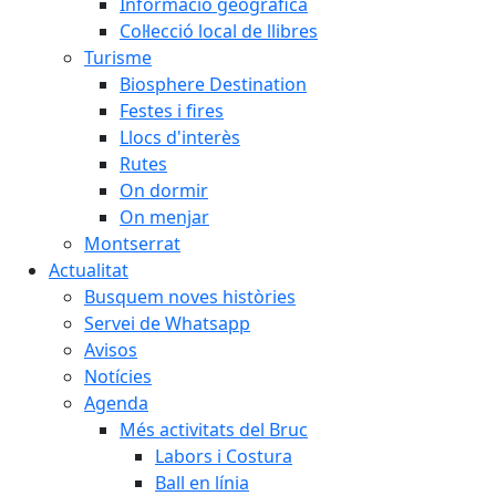
Informació geogràfica
Col·lecció local de llibres
Turisme
Biosphere Destination
Festes i fires
Llocs d'interès
Rutes
On dormir
On menjar
Montserrat
Actualitat
Busquem noves històries
Servei de Whatsapp
Avisos
Notícies
Agenda
Més activitats del Bruc
Labors i Costura
Ball en línia