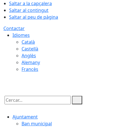
Saltar a la capçalera
Saltar al contingut
Saltar al peu de pàgina
Contactar
Idiomes
Català
Castellà
Anglès
Alemany
Francès
10.08.2026 | 01:22
Cercar:
Ajuntament
Ban municipal