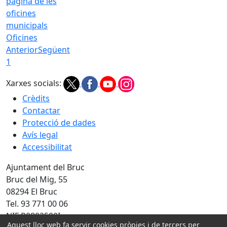
Oficines
Anterior
Següent
1
Xarxes socials:
Crèdits
Contactar
Protecció de dades
Avís legal
Accessibilitat
Ajuntament del Bruc
Bruc del Mig, 55
08294 El Bruc
Tel. 93 771 00 06
NIF P0802500I
Aquest lloc web fa servir cookies pròpies i de tercers per