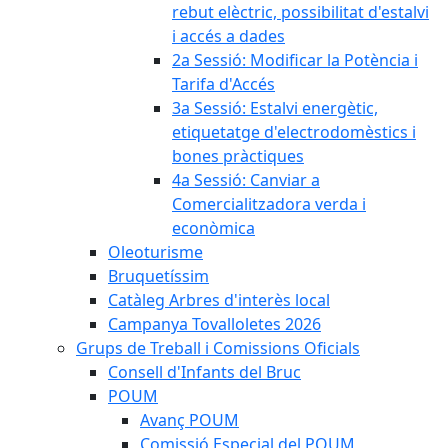
rebut elèctric, possibilitat d'estalvi
i accés a dades
2a Sessió: Modificar la Potència i
Tarifa d'Accés
3a Sessió: Estalvi energètic,
etiquetatge d'electrodomèstics i
bones pràctiques
4a Sessió: Canviar a
Comercialitzadora verda i
econòmica
Oleoturisme
Bruquetíssim
Catàleg Arbres d'interès local
Campanya Tovalloletes 2026
Grups de Treball i Comissions Oficials
Consell d'Infants del Bruc
POUM
Avanç POUM
Comissió Especial del POUM