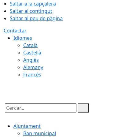
Saltar a la capçalera
Saltar al contingut
Saltar al peu de pàgina
Contactar
Idiomes
Català
Castellà
Anglès
Alemany
Francès
08.08.2026 | 05:29
Cercar:
Ajuntament
Ban municipal