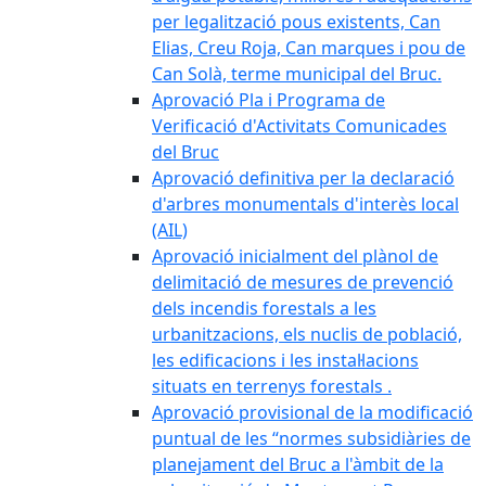
per legalització pous existents, Can
Elias, Creu Roja, Can marques i pou de
Can Solà, terme municipal del Bruc.
Aprovació Pla i Programa de
Verificació d'Activitats Comunicades
del Bruc
Aprovació definitiva per la declaració
d'arbres monumentals d'interès local
(AIL)
Aprovació inicialment del plànol de
delimitació de mesures de prevenció
dels incendis forestals a les
urbanitzacions, els nuclis de població,
les edificacions i les instal·lacions
situats en terrenys forestals .
Aprovació provisional de la modificació
puntual de les “normes subsidiàries de
planejament del Bruc a l'àmbit de la