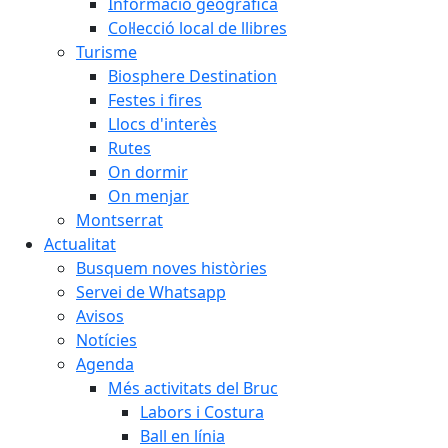
Informació geogràfica
Col·lecció local de llibres
Turisme
Biosphere Destination
Festes i fires
Llocs d'interès
Rutes
On dormir
On menjar
Montserrat
Actualitat
Busquem noves històries
Servei de Whatsapp
Avisos
Notícies
Agenda
Més activitats del Bruc
Labors i Costura
Ball en línia