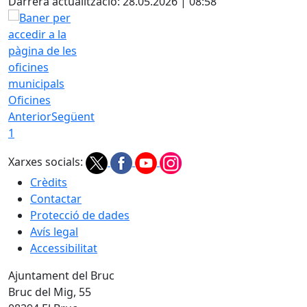
Darrera actualització: 28.05.2026 | 08:58
Oficines
Anterior
Següent
1
Xarxes socials:
Crèdits
Contactar
Protecció de dades
Avís legal
Accessibilitat
Ajuntament del Bruc
Bruc del Mig, 55