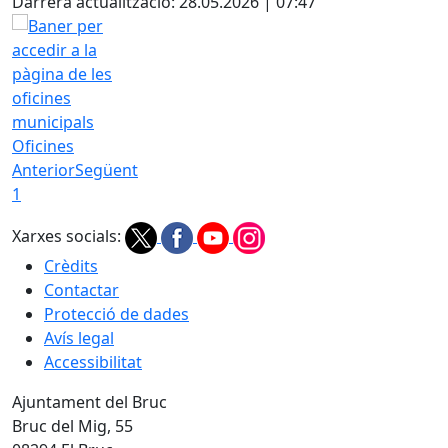
Darrera actualització: 28.05.2026 | 07:47
Oficines
Anterior
Següent
1
Xarxes socials:
Crèdits
Contactar
Protecció de dades
Avís legal
Accessibilitat
Ajuntament del Bruc
Bruc del Mig, 55