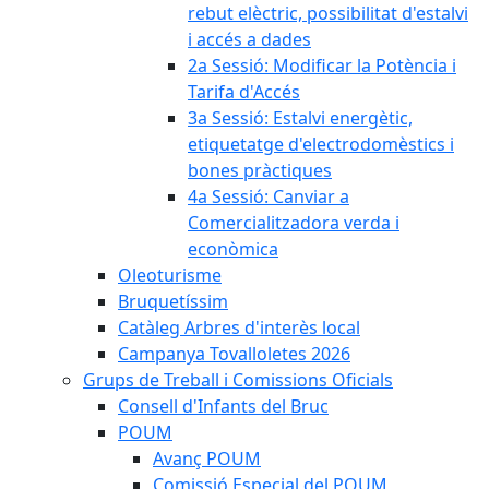
rebut elèctric, possibilitat d'estalvi
i accés a dades
2a Sessió: Modificar la Potència i
Tarifa d'Accés
3a Sessió: Estalvi energètic,
etiquetatge d'electrodomèstics i
bones pràctiques
4a Sessió: Canviar a
Comercialitzadora verda i
econòmica
Oleoturisme
Bruquetíssim
Catàleg Arbres d'interès local
Campanya Tovalloletes 2026
Grups de Treball i Comissions Oficials
Consell d'Infants del Bruc
POUM
Avanç POUM
Comissió Especial del POUM