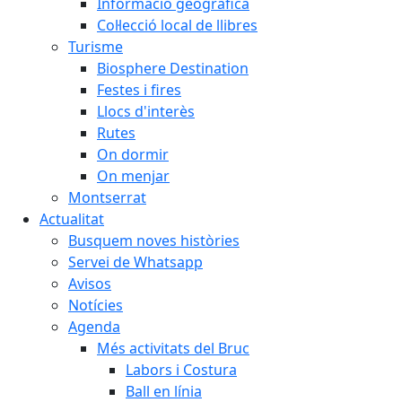
Informació geogràfica
Col·lecció local de llibres
Turisme
Biosphere Destination
Festes i fires
Llocs d'interès
Rutes
On dormir
On menjar
Montserrat
Actualitat
Busquem noves històries
Servei de Whatsapp
Avisos
Notícies
Agenda
Més activitats del Bruc
Labors i Costura
Ball en línia