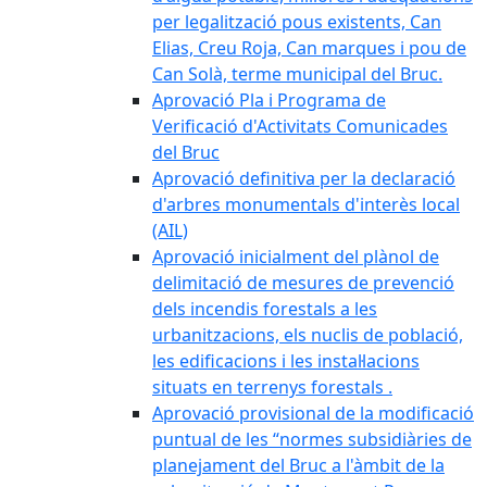
per legalització pous existents, Can
Elias, Creu Roja, Can marques i pou de
Can Solà, terme municipal del Bruc.
Aprovació Pla i Programa de
Verificació d'Activitats Comunicades
del Bruc
Aprovació definitiva per la declaració
d'arbres monumentals d'interès local
(AIL)
Aprovació inicialment del plànol de
delimitació de mesures de prevenció
dels incendis forestals a les
urbanitzacions, els nuclis de població,
les edificacions i les instal·lacions
situats en terrenys forestals .
Aprovació provisional de la modificació
puntual de les “normes subsidiàries de
planejament del Bruc a l'àmbit de la