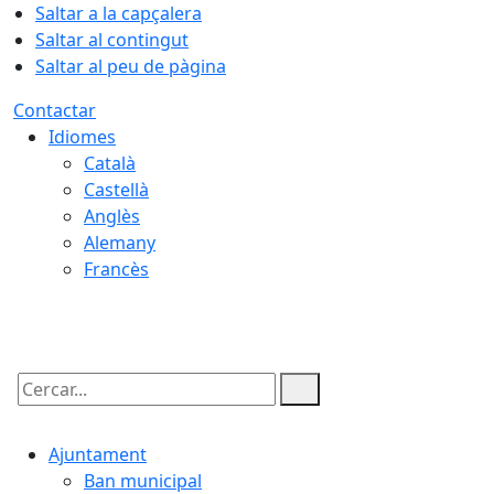
Saltar a la capçalera
Saltar al contingut
Saltar al peu de pàgina
Contactar
Idiomes
Català
Castellà
Anglès
Alemany
Francès
07.08.2026 | 23:14
Cercar:
Ajuntament
Ban municipal