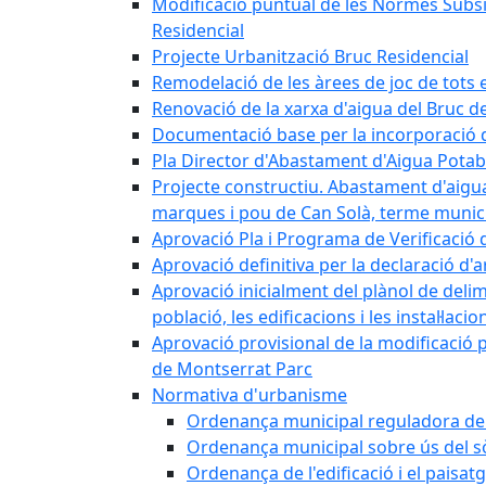
Modificació puntual de les Normes Subsidi
Residencial
Projecte Urbanització Bruc Residencial
Remodelació de les àrees de joc de tots e
Renovació de la xarxa d'aigua del Bruc de
Documentació base per la incorporació d
Pla Director d'Abastament d'Aigua Potab
Projecte constructiu. Abastament d'aigua 
marques i pou de Can Solà, terme munici
Aprovació Pla i Programa de Verificació 
Aprovació definitiva per la declaració d'
Aprovació inicialment del plànol de delim
població, les edificacions i les instal·laci
Aprovació provisional de la modificació 
de Montserrat Parc
Normativa d'urbanisme
Ordenança municipal reguladora de la
Ordenança municipal sobre ús del sòl
Ordenança de l'edificació i el paisat