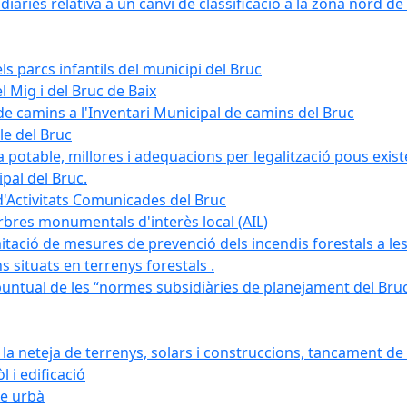
àries relativa a un canvi de classificació a la zona nord de 
ls parcs infantils del municipi del Bruc
l Mig i del Bruc de Baix
e camins a l'Inventari Municipal de camins del Bruc
le del Bruc
potable, millores i adequacions per legalització pous existe
pal del Bruc.
d'Activitats Comunicades del Bruc
arbres monumentals d'interès local (AIL)
itació de mesures de prevenció dels incendis forestals a les
ons situats en terrenys forestals .
puntual de les “normes subsidiàries de planejament del Bruc 
 neteja de terrenys, solars i construccions, tancament de 
 i edificació
ge urbà