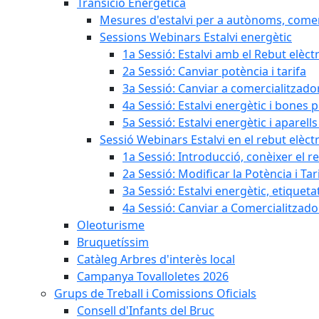
Transició Energètica
Mesures d'estalvi per a autònoms, come
Sessions Webinars Estalvi energètic
1a Sessió: Estalvi amb el Rebut elèctr
2a Sessió: Canviar potència i tarifa
3a Sessió: Canviar a comercialitzad
4a Sessió: Estalvi energètic i bones 
5a Sessió: Estalvi energètic i aparells
Sessió Webinars Estalvi en el rebut elèctr
1a Sessió: Introducció, conèixer el reb
2a Sessió: Modificar la Potència i Tar
3a Sessió: Estalvi energètic, etique
4a Sessió: Canviar a Comercialitzad
Oleoturisme
Bruquetíssim
Catàleg Arbres d'interès local
Campanya Tovalloletes 2026
Grups de Treball i Comissions Oficials
Consell d'Infants del Bruc