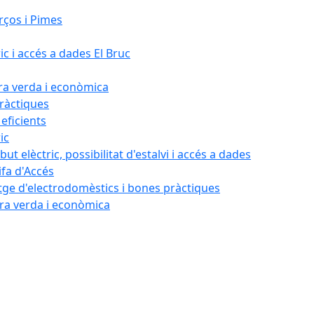
rços i Pimes
ic i accés a dades El Bruc
ora verda i econòmica
pràctiques
 eficients
ic
ut elèctric, possibilitat d'estalvi i accés a dades
ifa d'Accés
tatge d'electrodomèstics i bones pràctiques
ora verda i econòmica