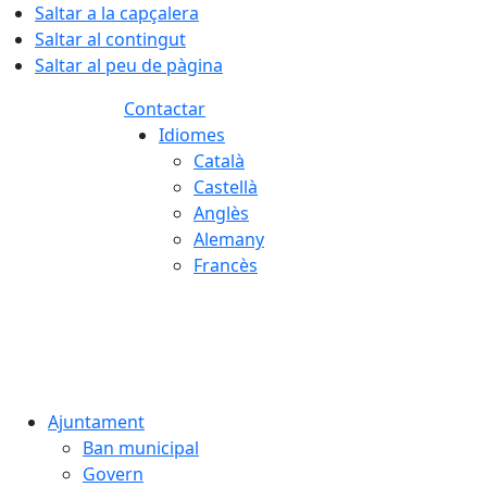
Saltar a la capçalera
Saltar al contingut
Saltar al peu de pàgina
Contactar
Idiomes
Català
Castellà
Anglès
Alemany
Francès
06.08.2026 | 17:12
Ajuntament
Ban municipal
Govern