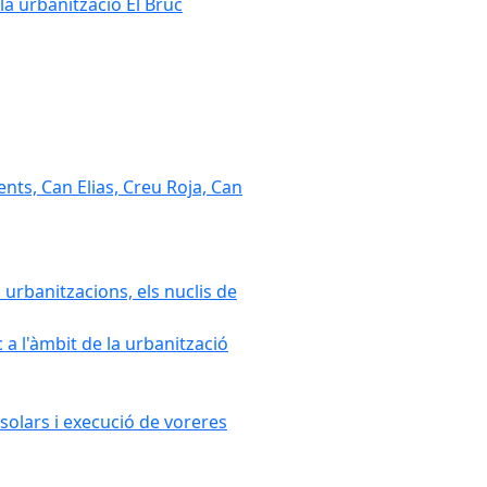
la urbanització El Bruc
nts, Can Elias, Creu Roja, Can
 urbanitzacions, els nuclis de
a l'àmbit de la urbanització
solars i execució de voreres