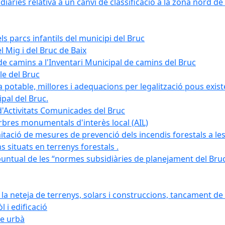
àries relativa a un canvi de classificació a la zona nord de 
ls parcs infantils del municipi del Bruc
l Mig i del Bruc de Baix
e camins a l'Inventari Municipal de camins del Bruc
le del Bruc
potable, millores i adequacions per legalització pous existe
pal del Bruc.
d'Activitats Comunicades del Bruc
arbres monumentals d'interès local (AIL)
itació de mesures de prevenció dels incendis forestals a les
ons situats en terrenys forestals .
puntual de les “normes subsidiàries de planejament del Bruc 
 neteja de terrenys, solars i construccions, tancament de 
 i edificació
ge urbà