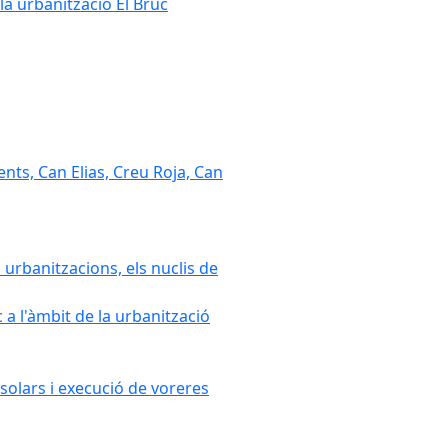
la urbanització El Bruc
nts, Can Elias, Creu Roja, Can
 urbanitzacions, els nuclis de
a l'àmbit de la urbanització
solars i execució de voreres