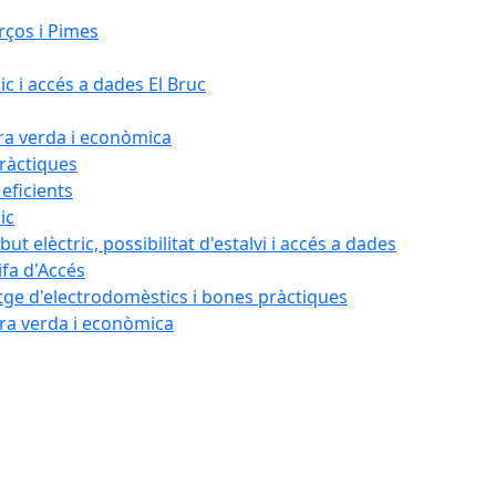
rços i Pimes
ic i accés a dades El Bruc
ora verda i econòmica
pràctiques
 eficients
ic
ut elèctric, possibilitat d'estalvi i accés a dades
ifa d'Accés
tatge d'electrodomèstics i bones pràctiques
ora verda i econòmica