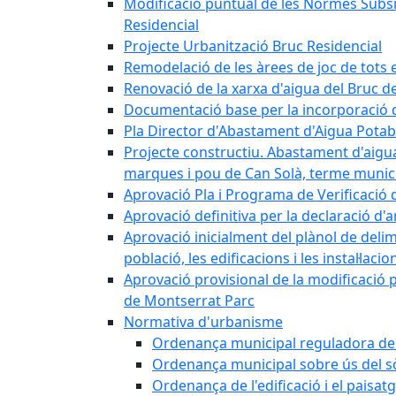
Modificació puntual de les Normes Subsidi
Residencial
Projecte Urbanització Bruc Residencial
Remodelació de les àrees de joc de tots e
Renovació de la xarxa d'aigua del Bruc de
Documentació base per la incorporació d
Pla Director d'Abastament d'Aigua Potab
Projecte constructiu. Abastament d'aigua 
marques i pou de Can Solà, terme munici
Aprovació Pla i Programa de Verificació 
Aprovació definitiva per la declaració d'
Aprovació inicialment del plànol de delim
població, les edificacions i les instal·laci
Aprovació provisional de la modificació 
de Montserrat Parc
Normativa d'urbanisme
Ordenança municipal reguladora de la
Ordenança municipal sobre ús del sòl
Ordenança de l'edificació i el paisat