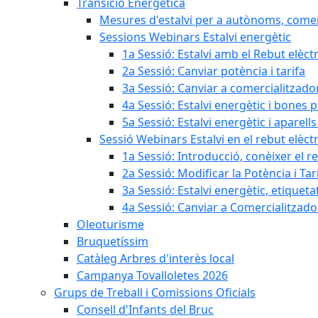
Transició Energètica
Mesures d'estalvi per a autònoms, come
Sessions Webinars Estalvi energètic
1a Sessió: Estalvi amb el Rebut elèctr
2a Sessió: Canviar potència i tarifa
3a Sessió: Canviar a comercialitzad
4a Sessió: Estalvi energètic i bones 
5a Sessió: Estalvi energètic i aparells
Sessió Webinars Estalvi en el rebut elèctr
1a Sessió: Introducció, conèixer el reb
2a Sessió: Modificar la Potència i Tar
3a Sessió: Estalvi energètic, etique
4a Sessió: Canviar a Comercialitzad
Oleoturisme
Bruquetíssim
Catàleg Arbres d'interès local
Campanya Tovalloletes 2026
Grups de Treball i Comissions Oficials
Consell d'Infants del Bruc