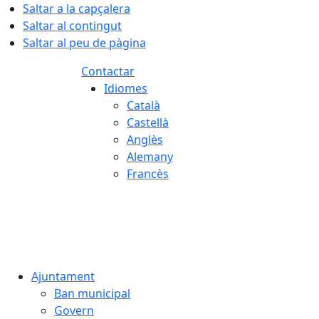
Saltar a la capçalera
Saltar al contingut
Saltar al peu de pàgina
Contactar
Idiomes
Català
Castellà
Anglès
Alemany
Francès
07.08.2026 | 01:17
Ajuntament
Ban municipal
Govern