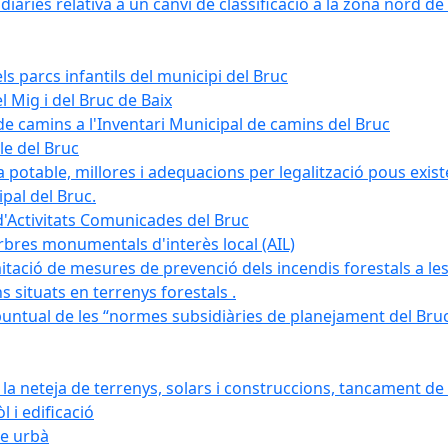
àries relativa a un canvi de classificació a la zona nord de 
ls parcs infantils del municipi del Bruc
l Mig i del Bruc de Baix
e camins a l'Inventari Municipal de camins del Bruc
le del Bruc
potable, millores i adequacions per legalització pous existe
pal del Bruc.
d'Activitats Comunicades del Bruc
arbres monumentals d'interès local (AIL)
itació de mesures de prevenció dels incendis forestals a les
ons situats en terrenys forestals .
puntual de les “normes subsidiàries de planejament del Bruc 
 neteja de terrenys, solars i construccions, tancament de 
 i edificació
ge urbà