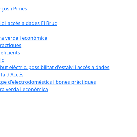
rços i Pimes
ic i accés a dades El Bruc
ora verda i econòmica
pràctiques
 eficients
ic
ut elèctric, possibilitat d'estalvi i accés a dades
ifa d'Accés
tatge d'electrodomèstics i bones pràctiques
ora verda i econòmica