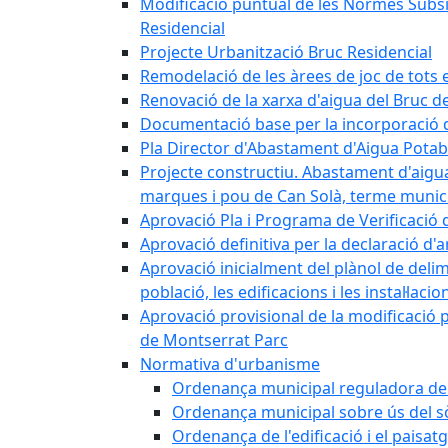
Modificació puntual de les Normes Subsidi
Residencial
Projecte Urbanització Bruc Residencial
Remodelació de les àrees de joc de tots e
Renovació de la xarxa d'aigua del Bruc de
Documentació base per la incorporació d
Pla Director d'Abastament d'Aigua Potab
Projecte constructiu. Abastament d'aigua 
marques i pou de Can Solà, terme munici
Aprovació Pla i Programa de Verificació 
Aprovació definitiva per la declaració d'
Aprovació inicialment del plànol de delim
població, les edificacions i les instal·laci
Aprovació provisional de la modificació 
de Montserrat Parc
Normativa d'urbanisme
Ordenança municipal reguladora de la
Ordenança municipal sobre ús del sòl
Ordenança de l'edificació i el paisat