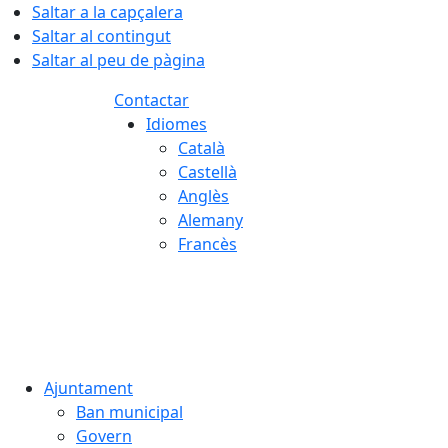
Saltar a la capçalera
Saltar al contingut
Saltar al peu de pàgina
Contactar
Idiomes
Català
Castellà
Anglès
Alemany
Francès
08.08.2026 | 19:38
Ajuntament
Ban municipal
Govern