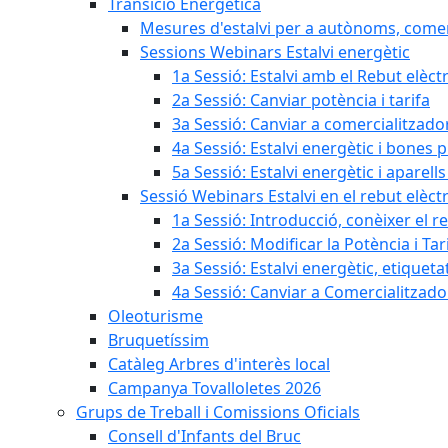
Transició Energètica
Mesures d'estalvi per a autònoms, come
Sessions Webinars Estalvi energètic
1a Sessió: Estalvi amb el Rebut elèctr
2a Sessió: Canviar potència i tarifa
3a Sessió: Canviar a comercialitzad
4a Sessió: Estalvi energètic i bones 
5a Sessió: Estalvi energètic i aparells
Sessió Webinars Estalvi en el rebut elèctr
1a Sessió: Introducció, conèixer el reb
2a Sessió: Modificar la Potència i Tar
3a Sessió: Estalvi energètic, etique
4a Sessió: Canviar a Comercialitzad
Oleoturisme
Bruquetíssim
Catàleg Arbres d'interès local
Campanya Tovalloletes 2026
Grups de Treball i Comissions Oficials
Consell d'Infants del Bruc