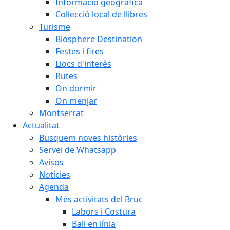
Informació geogràfica
Col·lecció local de llibres
Turisme
Biosphere Destination
Festes i fires
Llocs d'interès
Rutes
On dormir
On menjar
Montserrat
Actualitat
Busquem noves històries
Servei de Whatsapp
Avisos
Notícies
Agenda
Més activitats del Bruc
Labors i Costura
Ball en línia