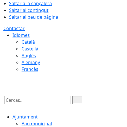
Saltar a la capçalera
Saltar al contingut
Saltar al peu de pàgina
Contactar
Idiomes
Català
Castellà
Anglès
Alemany
Francès
07.08.2026 | 11:39
Cercar:
Ajuntament
Ban municipal