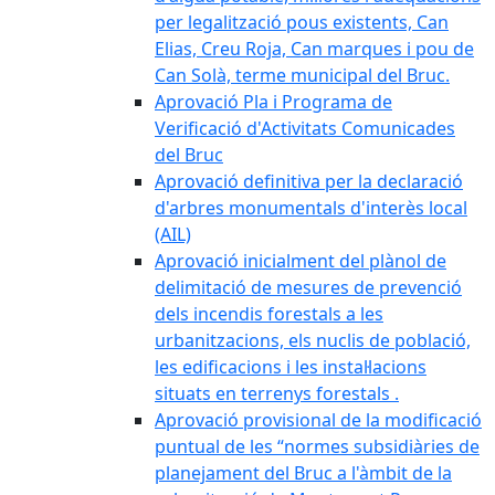
per legalització pous existents, Can
Elias, Creu Roja, Can marques i pou de
Can Solà, terme municipal del Bruc.
Aprovació Pla i Programa de
Verificació d'Activitats Comunicades
del Bruc
Aprovació definitiva per la declaració
d'arbres monumentals d'interès local
(AIL)
Aprovació inicialment del plànol de
delimitació de mesures de prevenció
dels incendis forestals a les
urbanitzacions, els nuclis de població,
les edificacions i les instal·lacions
situats en terrenys forestals .
Aprovació provisional de la modificació
puntual de les “normes subsidiàries de
planejament del Bruc a l'àmbit de la