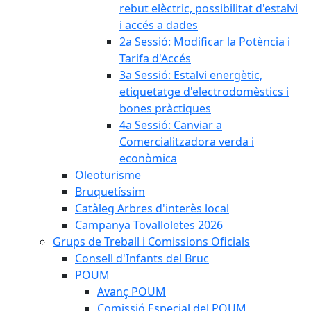
rebut elèctric, possibilitat d'estalvi
i accés a dades
2a Sessió: Modificar la Potència i
Tarifa d'Accés
3a Sessió: Estalvi energètic,
etiquetatge d'electrodomèstics i
bones pràctiques
4a Sessió: Canviar a
Comercialitzadora verda i
econòmica
Oleoturisme
Bruquetíssim
Catàleg Arbres d'interès local
Campanya Tovalloletes 2026
Grups de Treball i Comissions Oficials
Consell d'Infants del Bruc
POUM
Avanç POUM
Comissió Especial del POUM