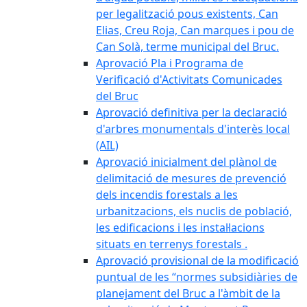
per legalització pous existents, Can
Elias, Creu Roja, Can marques i pou de
Can Solà, terme municipal del Bruc.
Aprovació Pla i Programa de
Verificació d'Activitats Comunicades
del Bruc
Aprovació definitiva per la declaració
d'arbres monumentals d'interès local
(AIL)
Aprovació inicialment del plànol de
delimitació de mesures de prevenció
dels incendis forestals a les
urbanitzacions, els nuclis de població,
les edificacions i les instal·lacions
situats en terrenys forestals .
Aprovació provisional de la modificació
puntual de les “normes subsidiàries de
planejament del Bruc a l'àmbit de la