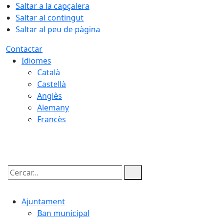
Saltar a la capçalera
Saltar al contingut
Saltar al peu de pàgina
Contactar
Idiomes
Català
Castellà
Anglès
Alemany
Francès
07.08.2026 | 23:15
Cercar:
Ajuntament
Ban municipal