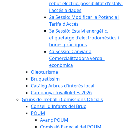
rebut elèctric, possibilitat d'estalvi
i accés a dades
2a Sessió: Modificar la Potència i
Tarifa d'Accés
3a Sessió: Estalvi energètic,
etiquetatge d'electrodomèstics i
bones pràctiques
4a Sessió: Canviar a
Comercialitzadora verda i
econòmica
Oleoturisme
Bruquetíssim
Catàleg Arbres d'interès local
Campanya Tovalloletes 2026
Grups de Treball i Comissions Oficials
Consell d'Infants del Bruc
POUM
Avanç POUM
Comissió Especial del POUM