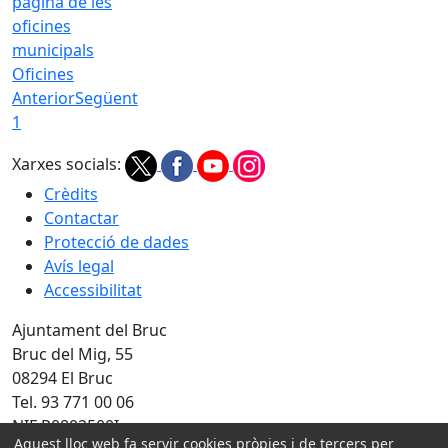
Oficines
Anterior
Següent
1
Xarxes socials:
Crèdits
Contactar
Protecció de dades
Avís legal
Accessibilitat
Ajuntament del Bruc
Bruc del Mig, 55
08294 El Bruc
Tel. 93 771 00 06
NIF P0802500I
Aquest lloc web fa servir cookies pròpies i de tercers per