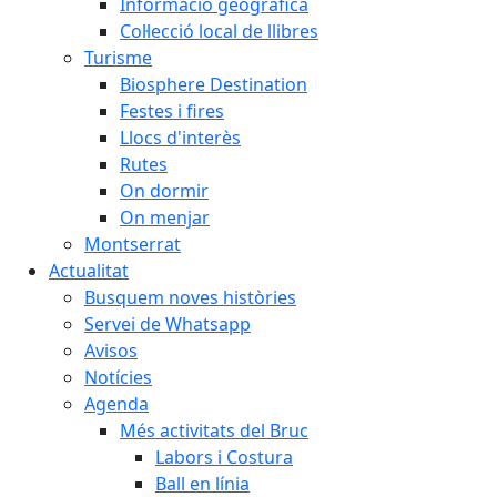
Informació geogràfica
Col·lecció local de llibres
Turisme
Biosphere Destination
Festes i fires
Llocs d'interès
Rutes
On dormir
On menjar
Montserrat
Actualitat
Busquem noves històries
Servei de Whatsapp
Avisos
Notícies
Agenda
Més activitats del Bruc
Labors i Costura
Ball en línia