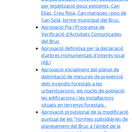
per legalització pous existents, Can
Elias, Creu Roja, Can marques i pou de
Can Solà, terme municipal del Bruc.
Aprovació Pla i Programa de
Verificació d'Activitats Comunicades
del Bruc
Aprovació definitiva per la declaració
d'arbres monumentals d'interès local
(AIL)
Aprovació inicialment del plànol de
delimitació de mesures de prevenció
dels incendis forestals a les
urbanitzacions, els nuclis de població,
les edificacions i les instal·lacions
situats en terrenys forestals .
Aprovació provisional de la modificació
puntual de les “normes subsidiàries de
planejament del Bruc a l'àmbit de la