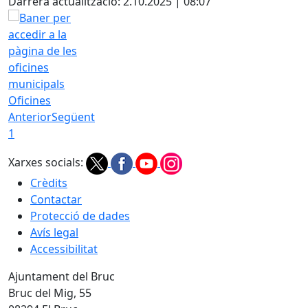
Darrera actualització: 2.10.2025 | 08:07
Oficines
Anterior
Següent
1
Xarxes socials:
Crèdits
Contactar
Protecció de dades
Avís legal
Accessibilitat
Ajuntament del Bruc
Bruc del Mig, 55