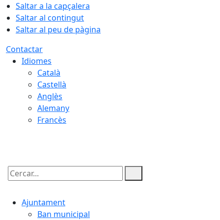
Saltar a la capçalera
Saltar al contingut
Saltar al peu de pàgina
Contactar
Idiomes
Català
Castellà
Anglès
Alemany
Francès
07.08.2026 | 02:39
Cercar:
Ajuntament
Ban municipal