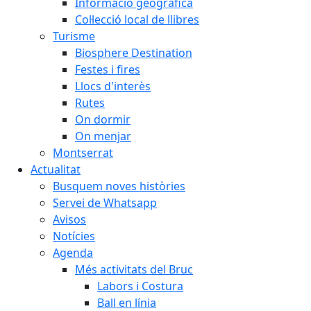
Informació geogràfica
Col·lecció local de llibres
Turisme
Biosphere Destination
Festes i fires
Llocs d'interès
Rutes
On dormir
On menjar
Montserrat
Actualitat
Busquem noves històries
Servei de Whatsapp
Avisos
Notícies
Agenda
Més activitats del Bruc
Labors i Costura
Ball en línia