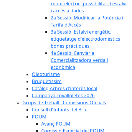
rebut elèctric, possibilitat d'estalvi
i accés a dades
2a Sessió: Modificar la Potència i
Tarifa d'Accés
3a Sessió: Estalvi energètic,
etiquetatge d'electrodomèstics i
bones pràctiques
4a Sessió: Canviar a
Comercialitzadora verda i
econòmica
Oleoturisme
Bruquetíssim
Catàleg Arbres d'interès local
Campanya Tovalloletes 2026
Grups de Treball i Comissions Oficials
Consell d'Infants del Bruc
POUM
Avanç POUM
Comissió Especial del POUM