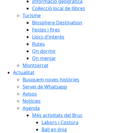
Informació geogràfica
Col·lecció local de llibres
Turisme
Biosphere Destination
Festes i fires
Llocs d'interès
Rutes
On dormir
On menjar
Montserrat
Actualitat
Busquem noves històries
Servei de Whatsapp
Avisos
Notícies
Agenda
Més activitats del Bruc
Labors i Costura
Ball en línia