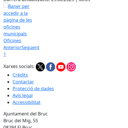
Oficines
Anterior
Següent
1
Xarxes socials:
Crèdits
Contactar
Protecció de dades
Avís legal
Accessibilitat
Ajuntament del Bruc
Bruc del Mig, 55
08294 El Bruc