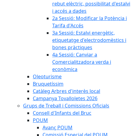
rebut elèctric, possibilitat d'estalvi
i accés a dades
2a Sessió: Modificar la Potència i
Tarifa d'Accés
3a Sessió: Estalvi energètic,
etiquetatge d'electrodomèstics i
bones pràctiques
4a Sessió: Canviar a
Comercialitzadora verda i
econòmica
Oleoturisme
Bruquetíssim
Catàleg Arbres d'interès local
Campanya Tovalloletes 2026
Grups de Treball i Comissions Oficials
Consell d'Infants del Bruc
POUM
Avanç POUM
Comissió Especial del POUM