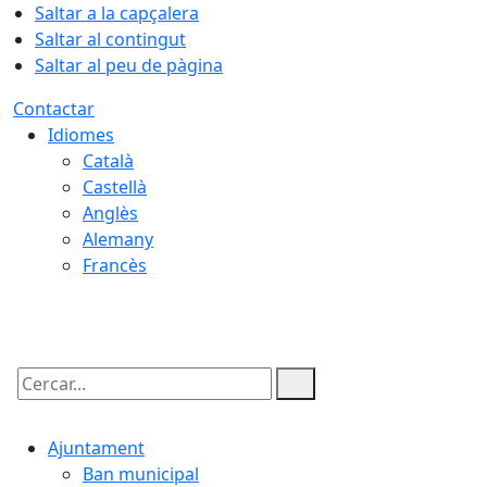
Saltar a la capçalera
Saltar al contingut
Saltar al peu de pàgina
Contactar
Idiomes
Català
Castellà
Anglès
Alemany
Francès
07.08.2026 | 03:26
Cercar:
Ajuntament
Ban municipal