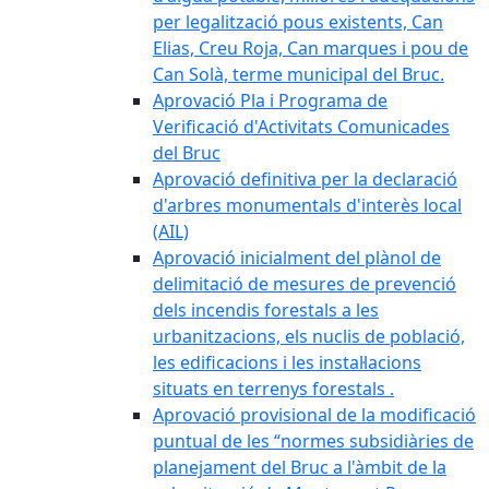
per legalització pous existents, Can
Elias, Creu Roja, Can marques i pou de
Can Solà, terme municipal del Bruc.
Aprovació Pla i Programa de
Verificació d'Activitats Comunicades
del Bruc
Aprovació definitiva per la declaració
d'arbres monumentals d'interès local
(AIL)
Aprovació inicialment del plànol de
delimitació de mesures de prevenció
dels incendis forestals a les
urbanitzacions, els nuclis de població,
les edificacions i les instal·lacions
situats en terrenys forestals .
Aprovació provisional de la modificació
puntual de les “normes subsidiàries de
planejament del Bruc a l'àmbit de la