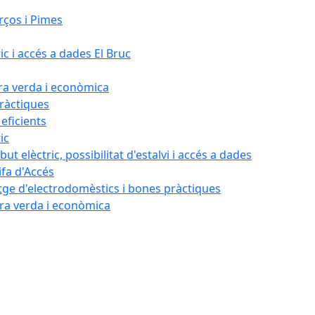
rços i Pimes
ic i accés a dades El Bruc
ora verda i econòmica
pràctiques
 eficients
ic
ut elèctric, possibilitat d'estalvi i accés a dades
ifa d'Accés
tatge d'electrodomèstics i bones pràctiques
ora verda i econòmica