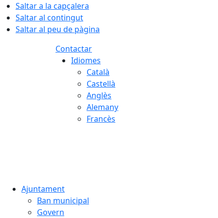
Saltar a la capçalera
Saltar al contingut
Saltar al peu de pàgina
Contactar
Idiomes
Català
Castellà
Anglès
Alemany
Francès
08.08.2026 | 16:32
Ajuntament
Ban municipal
Govern