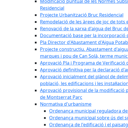
Modificació puntual de les Normes Subsidi
Residencial
Projecte Urbanització Bruc Residencial
Remodelació de les àrees de joc de tots e
Renovació de la xarxa d'aigua del Bruc de
Documentació base per la incorporació d
Pla Director d'Abastament d'Aigua Potab
Projecte constructiu. Abastament d'aigua 
marques i pou de Can Solà, terme munici
Aprovació Pla i Programa de Verificació 
Aprovació definitiva per la declaració d'
Aprovació inicialment del plànol de delim
població, les edificacions i les instal·laci
Aprovació provisional de la modificació 
de Montserrat Parc
Normativa d'urbanisme
Ordenança municipal reguladora de la
Ordenança municipal sobre ús del sòl
Ordenança de l'edificació i el paisat