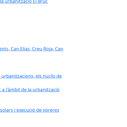
la urbanització El Bruc
nts, Can Elias, Creu Roja, Can
 urbanitzacions, els nuclis de
a l'àmbit de la urbanització
solars i execució de voreres