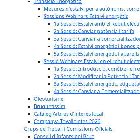
Transició Energètica
Mesures d'estalvi per a autònoms, come
Sessions Webinars Estalvi energètic
1a Sessió: Estalvi amb el Rebut elèctr
2a Sessió: Canviar potència i tarifa
3a Sessió: Canviar a comercialitzad
4a Sessió: Estalvi energètic i bones 
5a Sessió: Estalvi energètic i aparells
Sessió Webinars Estalvi en el rebut elèctr
1a Sessió: Introducció, conèixer el reb
2a Sessió: Modificar la Potència i Tar
3a Sessió: Estalvi energètic, etique
4a Sessió: Canviar a Comercialitzad
Oleoturisme
Bruquetíssim
Catàleg Arbres d'interès local
Campanya Tovalloletes 2026
Grups de Treball i Comissions Oficials
Consell d'Infants del Bruc