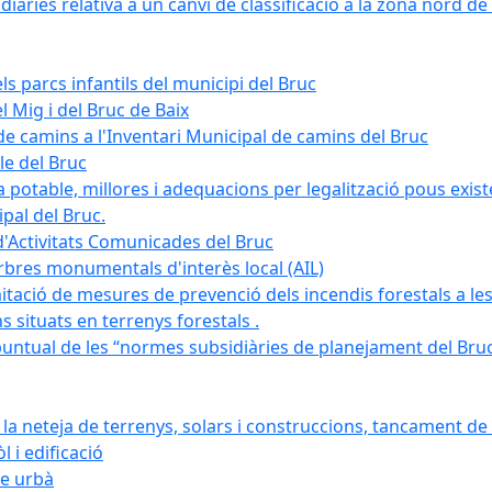
àries relativa a un canvi de classificació a la zona nord de 
ls parcs infantils del municipi del Bruc
l Mig i del Bruc de Baix
e camins a l'Inventari Municipal de camins del Bruc
le del Bruc
potable, millores i adequacions per legalització pous existe
pal del Bruc.
d'Activitats Comunicades del Bruc
arbres monumentals d'interès local (AIL)
itació de mesures de prevenció dels incendis forestals a les
ons situats en terrenys forestals .
puntual de les “normes subsidiàries de planejament del Bruc 
 neteja de terrenys, solars i construccions, tancament de 
 i edificació
ge urbà