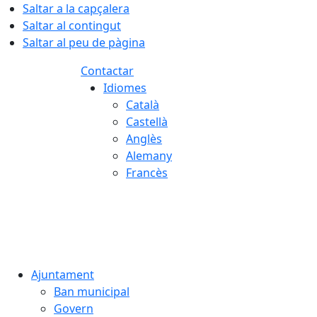
Saltar a la capçalera
Saltar al contingut
Saltar al peu de pàgina
Contactar
Idiomes
Català
Castellà
Anglès
Alemany
Francès
07.08.2026 | 15:27
Ajuntament
Ban municipal
Govern