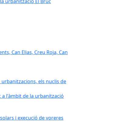
la urbanització El Bruc
nts, Can Elias, Creu Roja, Can
 urbanitzacions, els nuclis de
a l'àmbit de la urbanització
solars i execució de voreres