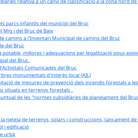
àries relativa a un canvi de classificació a la zona nord de 
ls parcs infantils del municipi del Bruc
l Mig i del Bruc de Baix
e camins a l'Inventari Municipal de camins del Bruc
le del Bruc
potable, millores i adequacions per legalització pous existe
pal del Bruc.
d'Activitats Comunicades del Bruc
arbres monumentals d'interès local (AIL)
itació de mesures de prevenció dels incendis forestals a les
ons situats en terrenys forestals .
puntual de les “normes subsidiàries de planejament del Bruc 
 neteja de terrenys, solars i construccions, tancament de 
 i edificació
ge urbà