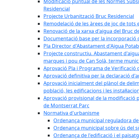
Modificació puntual de les Normes Subsidi
Residencial
Projecte Urbanització Bruc Residencial
Remodelació de les àrees de joc de tots e
Renovació de la xarxa d'aigua del Bruc de
Documentació base per la incorporació d
Pla Director d'Abastament d'Aigua Potab
Projecte constructiu. Abastament d'aigua 
marques i pou de Can Solà, terme munici
Aprovació Pla i Programa de Verificació 
Aprovació definitiva per la declaració d'
Aprovació inicialment del plànol de delim
població, les edificacions i les instal·laci
Aprovació provisional de la modificació 
de Montserrat Parc
Normativa d'urbanisme
Ordenança municipal reguladora de la
Ordenança municipal sobre ús del sòl
Ordenança de l'edificació i el paisat