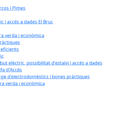
rços i Pimes
ic i accés a dades El Bruc
ora verda i econòmica
pràctiques
 eficients
ic
ut elèctric, possibilitat d'estalvi i accés a dades
ifa d'Accés
tatge d'electrodomèstics i bones pràctiques
ora verda i econòmica