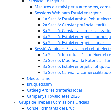
Transició Energètica
Mesures d'estalvi per a autònoms, come
Sessions Webinars Estalvi energètic
1a Sessió: Estalvi amb el Rebut elèctr
2a Sessió: Canviar potència i tarifa
3a Sessió: Canviar a comercialitzad
4a Sessió: Estalvi energètic i bones 
5a Sessió: Estalvi energètic i aparells
Sessió Webinars Estalvi en el rebut elèctr
1a Sessió: Introducció, conèixer el reb
2a Sessió: Modificar la Potència i Tar
3a Sessió: Estalvi energètic, etique
4a Sessió: Canviar a Comercialitzad
Oleoturisme
Bruquetíssim
Catàleg Arbres d'interès local
Campanya Tovalloletes 2026
Grups de Treball i Comissions Oficials
Consell d'Infants del Bruc