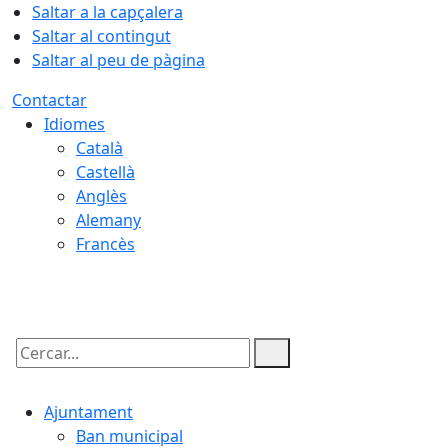
Saltar a la capçalera
Saltar al contingut
Saltar al peu de pàgina
Contactar
Idiomes
Català
Castellà
Anglès
Alemany
Francès
09.08.2026 | 13:09
Cercar:
Ajuntament
Ban municipal