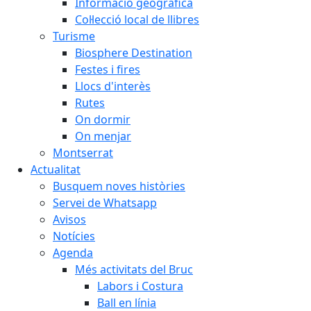
Informació geogràfica
Col·lecció local de llibres
Turisme
Biosphere Destination
Festes i fires
Llocs d'interès
Rutes
On dormir
On menjar
Montserrat
Actualitat
Busquem noves històries
Servei de Whatsapp
Avisos
Notícies
Agenda
Més activitats del Bruc
Labors i Costura
Ball en línia