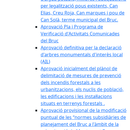
per legalització pous existents, Can
Elias, Creu Roja, Can marques i pou de
Can Solà, terme municipal del Bruc.
Aprovació Pla i Programa de
Verificació d'Activitats Comunicades
del Bruc
Aprovació definitiva per la declaració
d'arbres monumentals d'interès local
(AIL)
Aprovació inicialment del plànol de
delimitació de mesures de prevenció
dels incendis forestals a les
urbanitzacions, els nuclis de població,
les edificacions i les instal·lacions
situats en terrenys forestals .
Aprovació provisional de la modificació
puntual de les “normes subsidiàries de
planejament del Bruc a l'àmbit de la