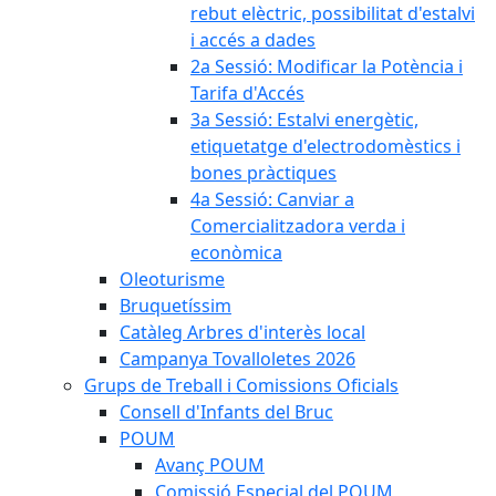
rebut elèctric, possibilitat d'estalvi
i accés a dades
2a Sessió: Modificar la Potència i
Tarifa d'Accés
3a Sessió: Estalvi energètic,
etiquetatge d'electrodomèstics i
bones pràctiques
4a Sessió: Canviar a
Comercialitzadora verda i
econòmica
Oleoturisme
Bruquetíssim
Catàleg Arbres d'interès local
Campanya Tovalloletes 2026
Grups de Treball i Comissions Oficials
Consell d'Infants del Bruc
POUM
Avanç POUM
Comissió Especial del POUM