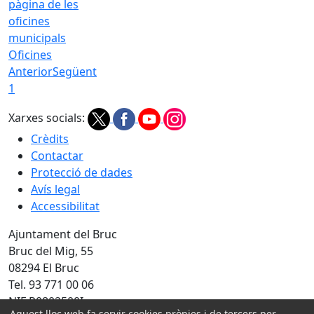
Oficines
Anterior
Següent
1
Xarxes socials:
Crèdits
Contactar
Protecció de dades
Avís legal
Accessibilitat
Ajuntament del Bruc
Bruc del Mig, 55
08294 El Bruc
Tel. 93 771 00 06
NIF P0802500I
Aquest lloc web fa servir cookies pròpies i de tercers per