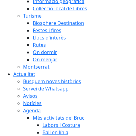
Informació geogràfica
Col·lecció local de llibres
Turisme
Biosphere Destination
Festes i fires
Llocs d'interès
Rutes
On dormir
On menjar
Montserrat
Actualitat
Busquem noves històries
Servei de Whatsapp
Avisos
Notícies
Agenda
Més activitats del Bruc
Labors i Costura
Ball en línia