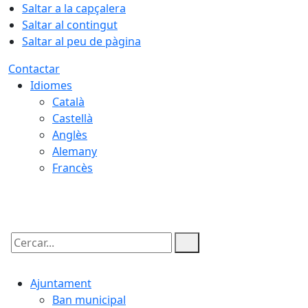
Saltar a la capçalera
Saltar al contingut
Saltar al peu de pàgina
Contactar
Idiomes
Català
Castellà
Anglès
Alemany
Francès
09.08.2026 | 12:06
Cercar:
Ajuntament
Ban municipal