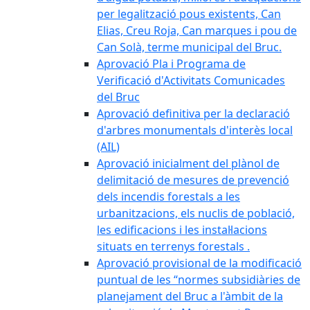
per legalització pous existents, Can
Elias, Creu Roja, Can marques i pou de
Can Solà, terme municipal del Bruc.
Aprovació Pla i Programa de
Verificació d'Activitats Comunicades
del Bruc
Aprovació definitiva per la declaració
d'arbres monumentals d'interès local
(AIL)
Aprovació inicialment del plànol de
delimitació de mesures de prevenció
dels incendis forestals a les
urbanitzacions, els nuclis de població,
les edificacions i les instal·lacions
situats en terrenys forestals .
Aprovació provisional de la modificació
puntual de les “normes subsidiàries de
planejament del Bruc a l'àmbit de la