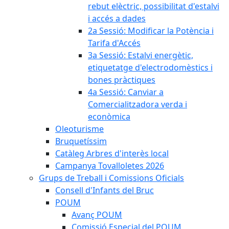
rebut elèctric, possibilitat d'estalvi
i accés a dades
2a Sessió: Modificar la Potència i
Tarifa d'Accés
3a Sessió: Estalvi energètic,
etiquetatge d'electrodomèstics i
bones pràctiques
4a Sessió: Canviar a
Comercialitzadora verda i
econòmica
Oleoturisme
Bruquetíssim
Catàleg Arbres d'interès local
Campanya Tovalloletes 2026
Grups de Treball i Comissions Oficials
Consell d'Infants del Bruc
POUM
Avanç POUM
Comissió Especial del POUM