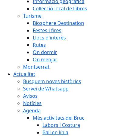
Informació geogràfica
Col·lecció local de llibres
Turisme
Biosphere Destination
Festes i fires
Llocs d'interès
Rutes
On dormir
On menjar
Montserrat
Actualitat
Busquem noves històries
Servei de Whatsapp
Avisos
Notícies
Agenda
Més activitats del Bruc
Labors i Costura
Ball en línia