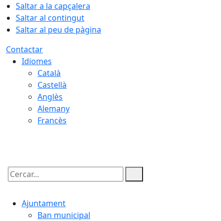
Saltar a la capçalera
Saltar al contingut
Saltar al peu de pàgina
Contactar
Idiomes
Català
Castellà
Anglès
Alemany
Francès
08.08.2026 | 11:36
Cercar:
Ajuntament
Ban municipal