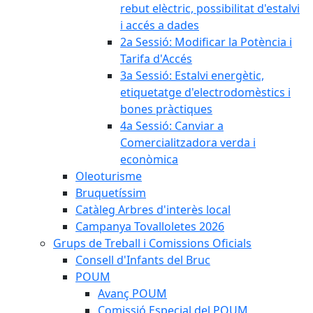
rebut elèctric, possibilitat d'estalvi
i accés a dades
2a Sessió: Modificar la Potència i
Tarifa d'Accés
3a Sessió: Estalvi energètic,
etiquetatge d'electrodomèstics i
bones pràctiques
4a Sessió: Canviar a
Comercialitzadora verda i
econòmica
Oleoturisme
Bruquetíssim
Catàleg Arbres d'interès local
Campanya Tovalloletes 2026
Grups de Treball i Comissions Oficials
Consell d'Infants del Bruc
POUM
Avanç POUM
Comissió Especial del POUM