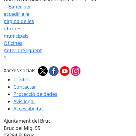
Oficines
Anterior
Següent
1
Xarxes socials:
Crèdits
Contactar
Protecció de dades
Avís legal
Accessibilitat
Ajuntament del Bruc
Bruc del Mig, 55
08294 El Bruc