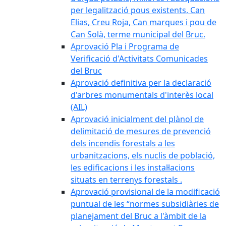
per legalització pous existents, Can
Elias, Creu Roja, Can marques i pou de
Can Solà, terme municipal del Bruc.
Aprovació Pla i Programa de
Verificació d'Activitats Comunicades
del Bruc
Aprovació definitiva per la declaració
d'arbres monumentals d'interès local
(AIL)
Aprovació inicialment del plànol de
delimitació de mesures de prevenció
dels incendis forestals a les
urbanitzacions, els nuclis de població,
les edificacions i les instal·lacions
situats en terrenys forestals .
Aprovació provisional de la modificació
puntual de les “normes subsidiàries de
planejament del Bruc a l'àmbit de la