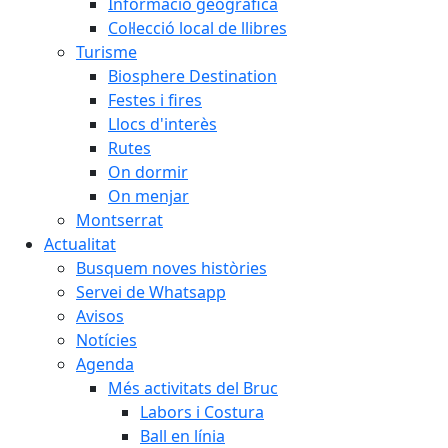
Informació geogràfica
Col·lecció local de llibres
Turisme
Biosphere Destination
Festes i fires
Llocs d'interès
Rutes
On dormir
On menjar
Montserrat
Actualitat
Busquem noves històries
Servei de Whatsapp
Avisos
Notícies
Agenda
Més activitats del Bruc
Labors i Costura
Ball en línia