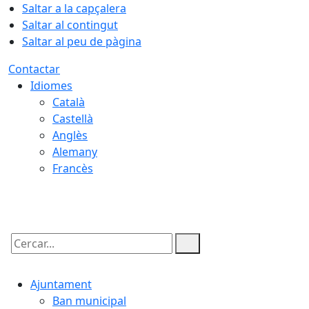
Saltar a la capçalera
Saltar al contingut
Saltar al peu de pàgina
Contactar
Idiomes
Català
Castellà
Anglès
Alemany
Francès
08.08.2026 | 02:59
Cercar:
Ajuntament
Ban municipal