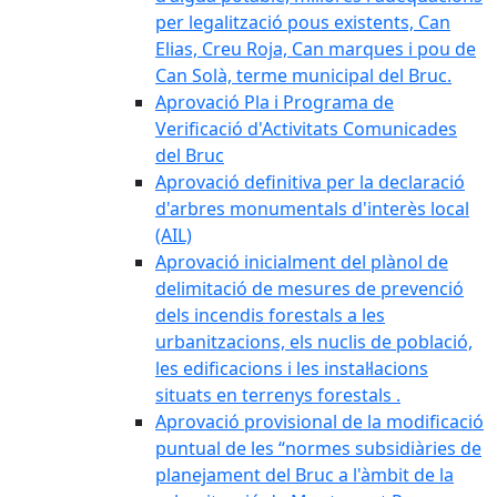
per legalització pous existents, Can
Elias, Creu Roja, Can marques i pou de
Can Solà, terme municipal del Bruc.
Aprovació Pla i Programa de
Verificació d'Activitats Comunicades
del Bruc
Aprovació definitiva per la declaració
d'arbres monumentals d'interès local
(AIL)
Aprovació inicialment del plànol de
delimitació de mesures de prevenció
dels incendis forestals a les
urbanitzacions, els nuclis de població,
les edificacions i les instal·lacions
situats en terrenys forestals .
Aprovació provisional de la modificació
puntual de les “normes subsidiàries de
planejament del Bruc a l'àmbit de la