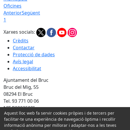
Oficines
Anterior
Següent
1
Xarxes socials:
Crèdits
Contactar
Protecció de dades
Avís legal
Accessibilitat
Ajuntament del Bruc
Bruc del Mig, 55
08294 El Bruc
Tel. 93 771 00 06
NIF P0802500I
Aquest lloc web fa servir cookies pròpies i de tercers per
facilitar-te una experiència de navegació òptima i recollir
Amb la col·laboració de:
informació anònima per millorar i adaptar-nos a les teves