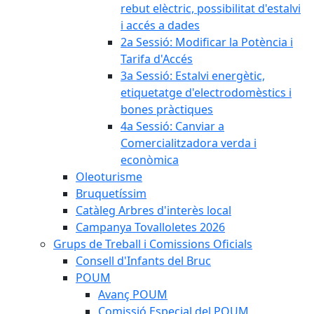
rebut elèctric, possibilitat d'estalvi
i accés a dades
2a Sessió: Modificar la Potència i
Tarifa d'Accés
3a Sessió: Estalvi energètic,
etiquetatge d'electrodomèstics i
bones pràctiques
4a Sessió: Canviar a
Comercialitzadora verda i
econòmica
Oleoturisme
Bruquetíssim
Catàleg Arbres d'interès local
Campanya Tovalloletes 2026
Grups de Treball i Comissions Oficials
Consell d'Infants del Bruc
POUM
Avanç POUM
Comissió Especial del POUM