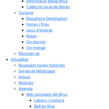
Informació geogràfica
Col·lecció local de llibres
Turisme
Biosphere Destination
Festes i fires
Llocs d'interès
Rutes
On dormir
On menjar
Montserrat
Actualitat
Busquem noves històries
Servei de Whatsapp
Avisos
Notícies
Agenda
Més activitats del Bruc
Labors i Costura
Ball en línia