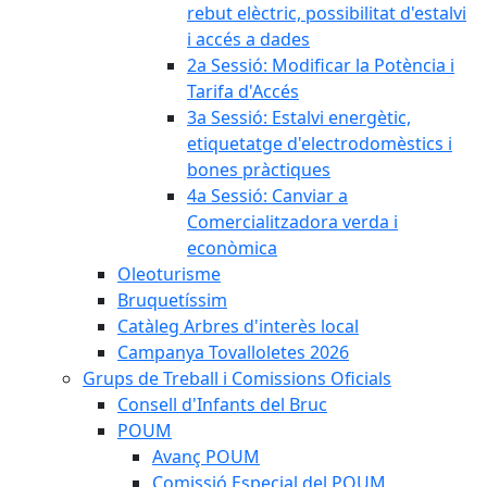
rebut elèctric, possibilitat d'estalvi
i accés a dades
2a Sessió: Modificar la Potència i
Tarifa d'Accés
3a Sessió: Estalvi energètic,
etiquetatge d'electrodomèstics i
bones pràctiques
4a Sessió: Canviar a
Comercialitzadora verda i
econòmica
Oleoturisme
Bruquetíssim
Catàleg Arbres d'interès local
Campanya Tovalloletes 2026
Grups de Treball i Comissions Oficials
Consell d'Infants del Bruc
POUM
Avanç POUM
Comissió Especial del POUM