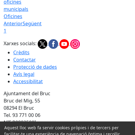
Oficines
Anterior
Següent
1
Xarxes socials:
Crèdits
Contactar
Protecció de dades
Avís legal
Accessibilitat
Ajuntament del Bruc
Bruc del Mig, 55
08294 El Bruc
Tel. 93 771 00 06
NIF P0802500I
Aquest lloc web fa servir cookies pròpies i de tercers per
Amb la col·laboració de:
facilitar-te una experiència de navegació òptima i recollir