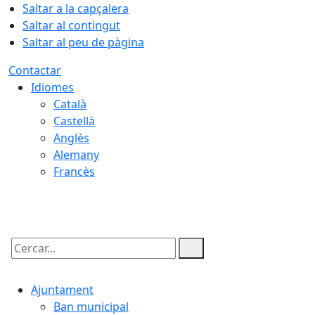
Saltar a la capçalera
Saltar al contingut
Saltar al peu de pàgina
Contactar
Idiomes
Català
Castellà
Anglès
Alemany
Francès
09.08.2026 | 15:44
Cercar:
Ajuntament
Ban municipal