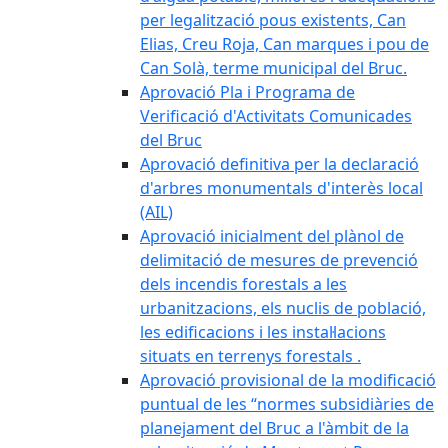
per legalització pous existents, Can
Elias, Creu Roja, Can marques i pou de
Can Solà, terme municipal del Bruc.
Aprovació Pla i Programa de
Verificació d'Activitats Comunicades
del Bruc
Aprovació definitiva per la declaració
d'arbres monumentals d'interès local
(AIL)
Aprovació inicialment del plànol de
delimitació de mesures de prevenció
dels incendis forestals a les
urbanitzacions, els nuclis de població,
les edificacions i les instal·lacions
situats en terrenys forestals .
Aprovació provisional de la modificació
puntual de les “normes subsidiàries de
planejament del Bruc a l'àmbit de la