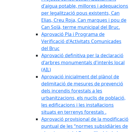
d'aigua potable, millores i adequacions
per legalització pous existents, Can
Elias, Creu Roja, Can marques i pou de
Can Solà, terme municipal del Bruc.
Aprovació Pla i Programa de
Verificació d'Activitats Comunicades
del Bruc
Aprovació definitiva per la declaració
d'arbres monumentals d'interès local
(AIL)
Aprovació inicialment del plànol de
delimitació de mesures de prevenció
dels incendis forestals a les
urbanitzacions, els nuclis de població,
les edificacions i les instal·lacions
situats en terrenys forestals .
Aprovació provisional de la modificació
puntual de les “normes subsidiàries de