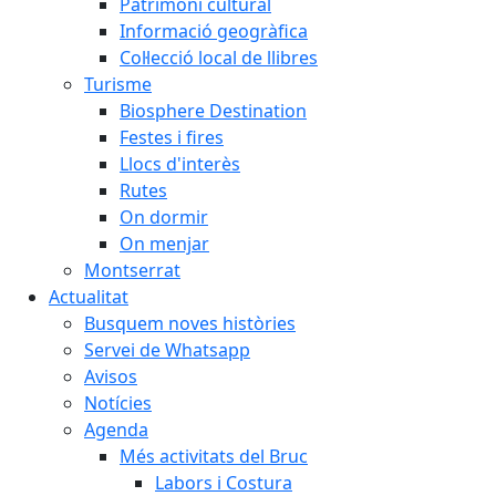
Patrimoni cultural
Informació geogràfica
Col·lecció local de llibres
Turisme
Biosphere Destination
Festes i fires
Llocs d'interès
Rutes
On dormir
On menjar
Montserrat
Actualitat
Busquem noves històries
Servei de Whatsapp
Avisos
Notícies
Agenda
Més activitats del Bruc
Labors i Costura