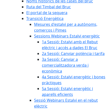
Noms històrics de les cases del Bruc
Ruta del Timbal del Bruc
El portal de la sequera
Transició Energètica
Mesures d'estalvi per a autònoms,
comerços i Pimes
Sessions Webinars Estalvi energètic
1a Sessió: Estalvi amb el Rebut
elèctric i accés a dades El Bruc
2a Sessió: Canviar potència i tarifa
3a Sessió: Canviar a
comercialitzadora verda i
econòmica
4a Sessió: Estalvi energètic i bones
pràctiques
5a Sessió: Estalvi energètic i
aparells eficients
Sessió Webinars Estalvi en el rebut
elèctric