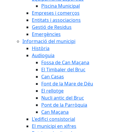
Piscina Municipal
Empreses i comerços
Entitats i associacions
Gestió de Residus
Emergències
Informació del municipi
Història
Audioguia
Fossa de Can Maçana
El Timbaler del Bruc
Can Casas
Font de la Mare de Déu
El rellotge
Nucli antic del Bruc
Pont de la Parròquia
Can Maçana
L'edifici consistorial
El municipi en xifres