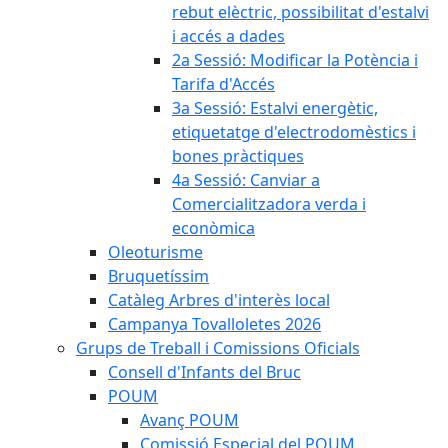
rebut elèctric, possibilitat d'estalvi
i accés a dades
2a Sessió: Modificar la Potència i
Tarifa d'Accés
3a Sessió: Estalvi energètic,
etiquetatge d'electrodomèstics i
bones pràctiques
4a Sessió: Canviar a
Comercialitzadora verda i
econòmica
Oleoturisme
Bruquetíssim
Catàleg Arbres d'interès local
Campanya Tovalloletes 2026
Grups de Treball i Comissions Oficials
Consell d'Infants del Bruc
POUM
Avanç POUM
Comissió Especial del POUM