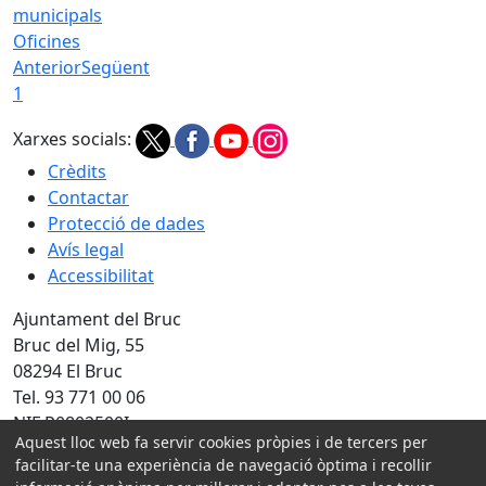
Oficines
Anterior
Següent
1
Xarxes socials:
Crèdits
Contactar
Protecció de dades
Avís legal
Accessibilitat
Ajuntament del Bruc
Bruc del Mig, 55
08294 El Bruc
Tel. 93 771 00 06
NIF P0802500I
Aquest lloc web fa servir cookies pròpies i de tercers per
facilitar-te una experiència de navegació òptima i recollir
Amb la col·laboració de: