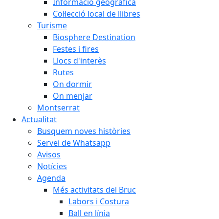
Informació geogràfica
Col·lecció local de llibres
Turisme
Biosphere Destination
Festes i fires
Llocs d'interès
Rutes
On dormir
On menjar
Montserrat
Actualitat
Busquem noves històries
Servei de Whatsapp
Avisos
Notícies
Agenda
Més activitats del Bruc
Labors i Costura
Ball en línia