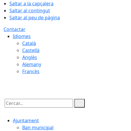
Saltar a la capçalera
Saltar al contingut
Saltar al peu de pàgina
Contactar
Idiomes
Català
Castellà
Anglès
Alemany
Francès
09.08.2026 | 03:58
Cercar:
Ajuntament
Ban municipal