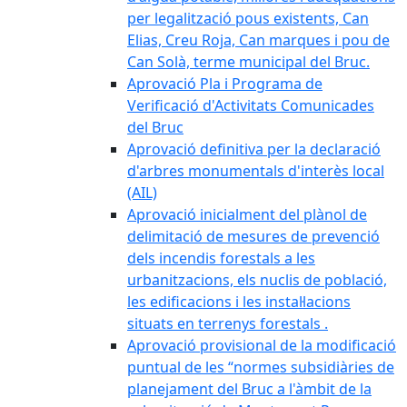
per legalització pous existents, Can
Elias, Creu Roja, Can marques i pou de
Can Solà, terme municipal del Bruc.
Aprovació Pla i Programa de
Verificació d'Activitats Comunicades
del Bruc
Aprovació definitiva per la declaració
d'arbres monumentals d'interès local
(AIL)
Aprovació inicialment del plànol de
delimitació de mesures de prevenció
dels incendis forestals a les
urbanitzacions, els nuclis de població,
les edificacions i les instal·lacions
situats en terrenys forestals .
Aprovació provisional de la modificació
puntual de les “normes subsidiàries de
planejament del Bruc a l'àmbit de la