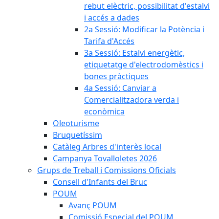
rebut elèctric, possibilitat d'estalvi
i accés a dades
2a Sessió: Modificar la Potència i
Tarifa d'Accés
3a Sessió: Estalvi energètic,
etiquetatge d'electrodomèstics i
bones pràctiques
4a Sessió: Canviar a
Comercialitzadora verda i
econòmica
Oleoturisme
Bruquetíssim
Catàleg Arbres d'interès local
Campanya Tovalloletes 2026
Grups de Treball i Comissions Oficials
Consell d'Infants del Bruc
POUM
Avanç POUM
Comissió Especial del POUM