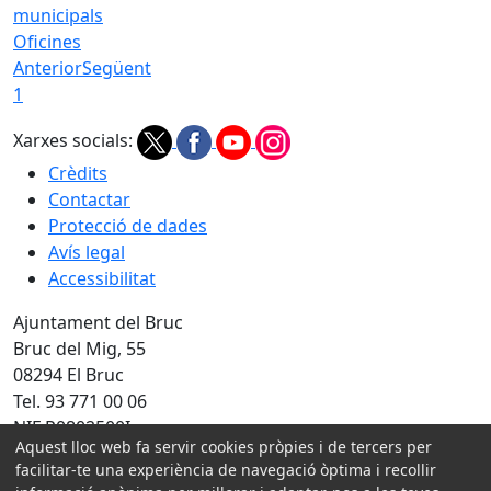
Oficines
Anterior
Següent
1
Xarxes socials:
Crèdits
Contactar
Protecció de dades
Avís legal
Accessibilitat
Ajuntament del Bruc
Bruc del Mig, 55
08294 El Bruc
Tel. 93 771 00 06
NIF P0802500I
Aquest lloc web fa servir cookies pròpies i de tercers per
facilitar-te una experiència de navegació òptima i recollir
Amb la col·laboració de: