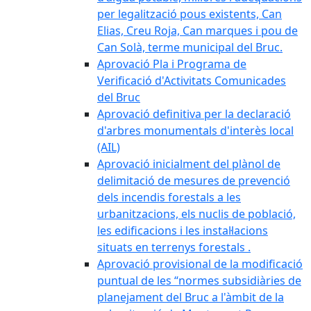
per legalització pous existents, Can
Elias, Creu Roja, Can marques i pou de
Can Solà, terme municipal del Bruc.
Aprovació Pla i Programa de
Verificació d'Activitats Comunicades
del Bruc
Aprovació definitiva per la declaració
d'arbres monumentals d'interès local
(AIL)
Aprovació inicialment del plànol de
delimitació de mesures de prevenció
dels incendis forestals a les
urbanitzacions, els nuclis de població,
les edificacions i les instal·lacions
situats en terrenys forestals .
Aprovació provisional de la modificació
puntual de les “normes subsidiàries de
planejament del Bruc a l'àmbit de la