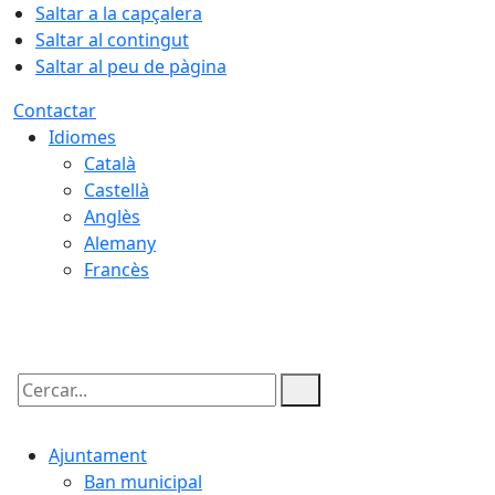
Saltar a la capçalera
Saltar al contingut
Saltar al peu de pàgina
Contactar
Idiomes
Català
Castellà
Anglès
Alemany
Francès
06.08.2026 | 16:28
Cercar:
Ajuntament
Ban municipal