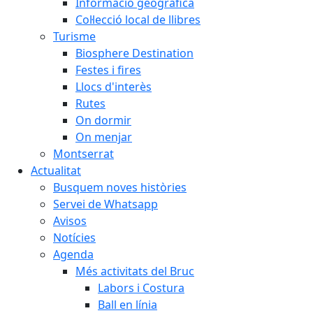
Informació geogràfica
Col·lecció local de llibres
Turisme
Biosphere Destination
Festes i fires
Llocs d'interès
Rutes
On dormir
On menjar
Montserrat
Actualitat
Busquem noves històries
Servei de Whatsapp
Avisos
Notícies
Agenda
Més activitats del Bruc
Labors i Costura
Ball en línia