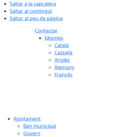
Saltar a la capçalera
Saltar al contingut
Saltar al peu de pàgina
Contactar
Idiomes
Català
Castellà
Anglès
Alemany
Francès
07.08.2026 | 14:49
Ajuntament
Ban municipal
Govern