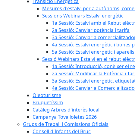
Transició Energètica
Mesures d'estalvi per a autònoms, come
Sessions Webinars Estalvi energètic
1a Sessió: Estalvi amb el Rebut elèctr
2a Sessió: Canviar potència i tarifa
3a Sessió: Canviar a comercialitzad
4a Sessió: Estalvi energètic i bones 
5a Sessió: Estalvi energètic i aparells
Sessió Webinars Estalvi en el rebut elèctr
1a Sessió: Introducció, conèixer el reb
2a Sessió: Modificar la Potència i Tar
3a Sessió: Estalvi energètic, etique
4a Sessió: Canviar a Comercialitzad
Oleoturisme
Bruquetíssim
Catàleg Arbres d'interès local
Campanya Tovalloletes 2026
Grups de Treball i Comissions Oficials
Consell d'Infants del Bruc