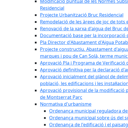
Modificació puntual de les Normes Subsidi
Residencial
Projecte Urbanització Bruc Residencial
Remodelació de les àrees de joc de tots e
Renovació de la xarxa d'aigua del Bruc de
Documentació base per la incorporació d
Pla Director d'Abastament d'Aigua Potab
Projecte constructiu. Abastament d'aigua 
marques i pou de Can Solà, terme munici
Aprovació Pla i Programa de Verificació 
Aprovació definitiva per la declaració d'
Aprovació inicialment del plànol de delim
població, les edificacions i les instal·laci
Aprovació provisional de la modificació 
de Montserrat Parc
Normativa d'urbanisme
Ordenança municipal reguladora de la
Ordenança municipal sobre ús del sòl
Ordenança de l'edificació i el paisat