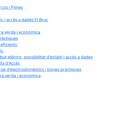
rços i Pimes
ic i accés a dades El Bruc
ora verda i econòmica
pràctiques
 eficients
ic
ut elèctric, possibilitat d'estalvi i accés a dades
ifa d'Accés
tatge d'electrodomèstics i bones pràctiques
ora verda i econòmica