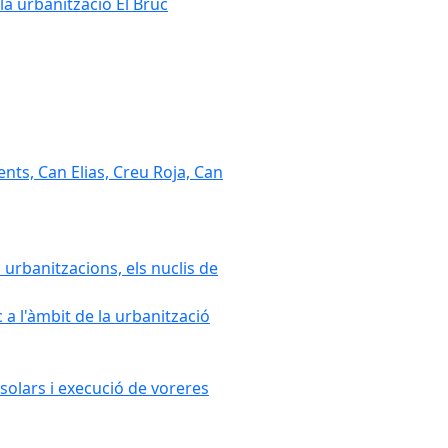
la urbanització El Bruc
nts, Can Elias, Creu Roja, Can
 urbanitzacions, els nuclis de
a l'àmbit de la urbanització
solars i execució de voreres