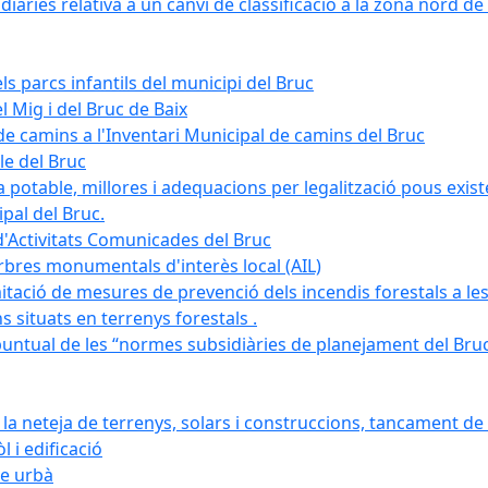
àries relativa a un canvi de classificació a la zona nord de 
ls parcs infantils del municipi del Bruc
l Mig i del Bruc de Baix
e camins a l'Inventari Municipal de camins del Bruc
le del Bruc
potable, millores i adequacions per legalització pous existe
pal del Bruc.
d'Activitats Comunicades del Bruc
arbres monumentals d'interès local (AIL)
itació de mesures de prevenció dels incendis forestals a les
ons situats en terrenys forestals .
puntual de les “normes subsidiàries de planejament del Bruc 
 neteja de terrenys, solars i construccions, tancament de 
 i edificació
ge urbà